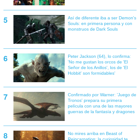
Así de diferente iba a ser Demon's
Souls: en primera persona y con
monstruos de Dark Souls
Peter Jackson (64), lo confirma:
'No me gustan los orcos de 'El
Señor de los Anillos', los de 'El
Hobbit' son formidables'
Confirmado por Warner: 'Juego de
Tronos' prepara su primera
película con una de las mayores
guerras de la fantasía y dragones
No mires arriba en Beast of
Reincarnation: la curiosidad te