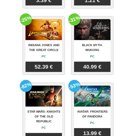
3.39 €
1.21 €
-25%
-31%
INDIANA JONES AND
BLACK MYTH:
THE GREAT CIRCLE
WUKONG
PC
PC
52.39 €
40.99 €
-82%
-53%
STAR WARS: KNIGHTS
AVATAR: FRONTIERS
OF THE OLD
OF PANDORA
REPUBLIC
PC
PC
13.99 €