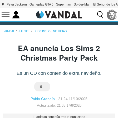
Peter Jackson
Gameplay GTA 6
Superman
Spider-Man
El Señor de los A
VANDAL
JUEGOS
LOS SIMS 2
NOTICIAS
EA anuncia Los Sims 2
Christmas Party Pack
Es un CD con contenido extra navideño.
0
Pablo Grandío
·
21:24 11/10/2005
Actualizado: 21:35 17/8/2020