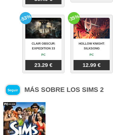
-53%
-35%
CLAIR OBSCUR:
HOLLOW KNIGHT:
EXPEDITION 33
SILKSONG
PC
PC
23.29 €
12.99 €
MÁS SOBRE LOS SIMS 2
Seguir