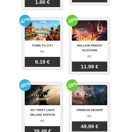
1.66 €
-67%
-38%
TOWN TO CITY
HOLLOW KNIGHT:
SILKSONG
PC
PC
8.19 €
11.99 €
-50%
-28%
007 FIRST LIGHT
CRIMSON DESERT
DELUXE EDITION
PC
PC
49.99 €
39.49 €