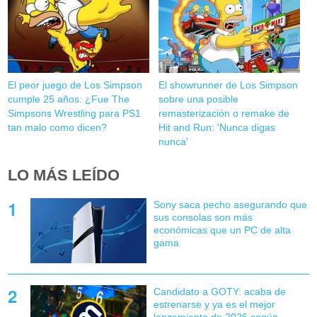
El peor juego de Los Simpson
El showrunner de Los Simpson
cumple 25 años: ¿Fue The
sobre una posible
Simpsons Wrestling para PS1
remasterización o remake de
tan malo como dicen?
Hit and Run: 'Nunca digas
nunca'
LO MÁS LEÍDO
Sony saca pecho asegurando que
sus consolas son más
económicas que un PC de alta
gama
Candidato a GOTY: acaba de
estrenarse y ya es el mejor
lanzamiento de 2026 según