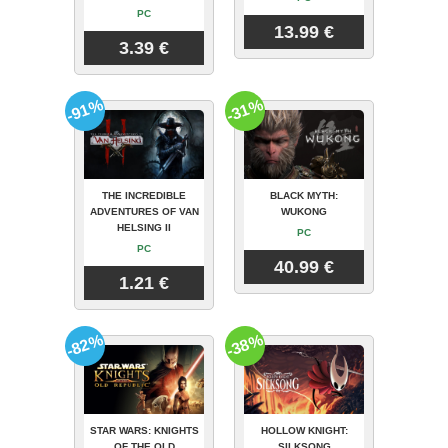
PC
13.99 €
3.39 €
-91%
-31%
THE INCREDIBLE
BLACK MYTH:
ADVENTURES OF VAN
WUKONG
HELSING II
PC
PC
40.99 €
1.21 €
-82%
-38%
STAR WARS: KNIGHTS
HOLLOW KNIGHT:
OF THE OLD
SILKSONG