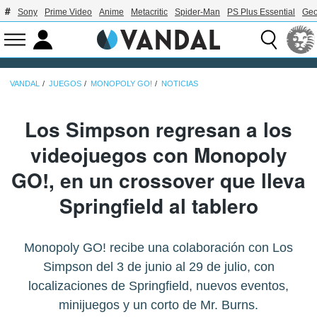
Sony
Prime Video
Anime
Metacritic
Spider-Man
PS Plus Essential
Geo
VANDAL
JUEGOS
MONOPOLY GO!
NOTICIAS
Los Simpson regresan a los
videojuegos con Monopoly
GO!, en un crossover que lleva
Springfield al tablero
Monopoly GO! recibe una colaboración con Los
Simpson del 3 de junio al 29 de julio, con
localizaciones de Springfield, nuevos eventos,
minijuegos y un corto de Mr. Burns.