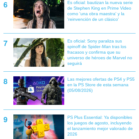
Es oficial: bautizan la nueva serie
de Stephen King en Prime Video
como 'una obra maestra' y la
'reinvención de un clásico'
Es oficial: Sony paraliza sus
spinoff de Spider-Man tras los
fracasos y confirma que su
universo de héroes de Marvel no
seguirá
Las mejores ofertas de PS4 y PS5
en la PS Store de esta semana
(05/08/2026)
PS Plus Essential: Ya disponibles
los juegos de agosto, incluyendo
el lanzamiento mejor valorado de
2026