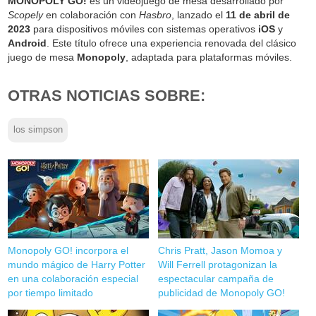
MONOPOLY GO!
es un videojuego de mesa desarrollado por
Scopely
en colaboración con
Hasbro
, lanzado el
11 de abril de
2023
para dispositivos móviles con sistemas operativos
iOS
y
Android
. Este título ofrece una experiencia renovada del clásico
juego de mesa
Monopoly
, adaptada para plataformas móviles.
OTRAS NOTICIAS SOBRE:
los simpson
Monopoly GO! incorpora el
Chris Pratt, Jason Momoa y
mundo mágico de Harry Potter
Will Ferrell protagonizan la
en una colaboración especial
espectacular campaña de
por tiempo limitado
publicidad de Monopoly GO!