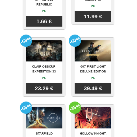
REPUBLIC
PC
PC
11.99 €
1.66 €
-53%
-50%
CLAIR OBSCUR:
007 FIRST LIGHT
EXPEDITION 33
DELUXE EDITION
PC
PC
23.29 €
39.49 €
-55%
-35%
STARFIELD
HOLLOW KNIGHT: