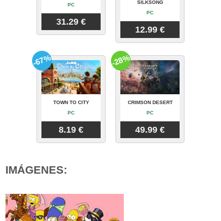
SILKSONG
PC
PC
31.29 €
12.99 €
-67%
-28%
TOWN TO CITY
CRIMSON DESERT
PC
PC
8.19 €
49.99 €
IMÁGENES: