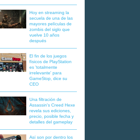
Hoy en streaming la
secuela de una de las
mayores películas de
zombis del siglo que
vuelve 10 años
después
El fin de los juegos
físicos de PlayStation
es 'totalmente
irrelevante' para
GameStop, dice su
CEO
Una filtración de
Assassin's Creed Hexe
revela sus ediciones,
precio, posible fecha y
detalles del gameplay
Así son por dentro los