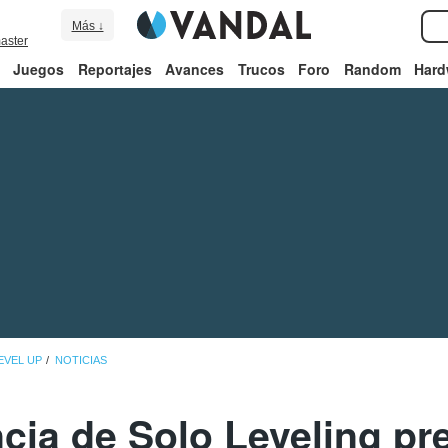
Más ↓
aster
Juegos
Reportajes
Avances
Trucos
Foro
Random
Hard
EVEL UP
NOTICIAS
ia de Solo Leveling pres