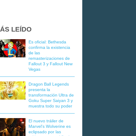
ÁS LEÍDO
Es oficial: Bethesda
confirma la existencia
de las
remasterizaciones de
Fallout 3 y Fallout New
Vegas
Dragon Ball Legends
presenta la
transformación Ultra de
Goku Super Saiyan 3 y
muestra todo su poder
El nuevo tráiler de
Marvel's Wolverine es
eclipsado por las