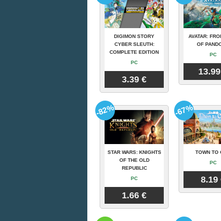
DIGIMON STORY
AVATAR: FRO
CYBER SLEUTH:
OF PAND
COMPLETE EDITION
PC
PC
13.99
3.39 €
-82%
-67%
STAR WARS: KNIGHTS
TOWN TO 
OF THE OLD
PC
REPUBLIC
8.19
PC
1.66 €