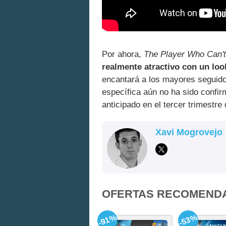
Por ahora,
The Player Who Can't
realmente atractivo con un look
encantará a los mayores seguido
específica aún no ha sido confi
anticipado en el tercer trimestr
Xavi Mogrovejo
OFERTAS RECOMEND
-91%
-53%