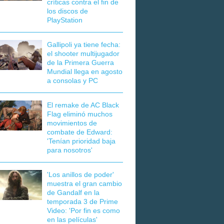
críticas contra el fin de
los discos de
PlayStation
Gallipoli ya tiene fecha:
el shooter multijugador
de la Primera Guerra
Mundial llega en agosto
a consolas y PC
El remake de AC Black
Flag eliminó muchos
movimientos de
combate de Edward:
'Tenían prioridad baja
para nosotros'
'Los anillos de poder'
muestra el gran cambio
de Gandalf en la
temporada 3 de Prime
Video: 'Por fin es como
en las películas'