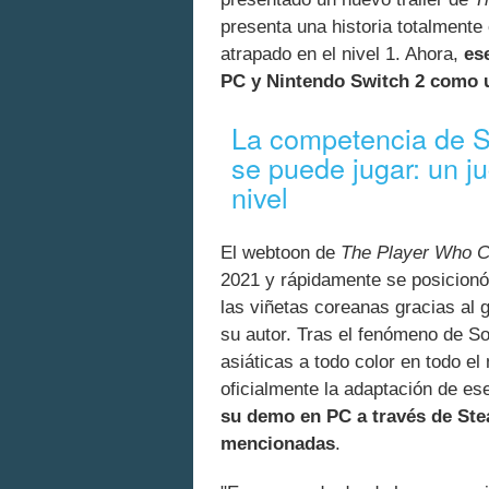
presenta una historia totalmente
atrapado en el nivel 1. Ahora,
es
PC y Nintendo Switch 2 como u
La competencia de So
se puede jugar: un j
nivel
El webtoon de
The Player Who C
2021 y rápidamente se posicion
las viñetas coreanas gracias al 
su autor. Tras el fenómeno de So
asiáticas a todo color en todo e
oficialmente la adaptación de es
su demo en PC a través de Stea
mencionadas
.