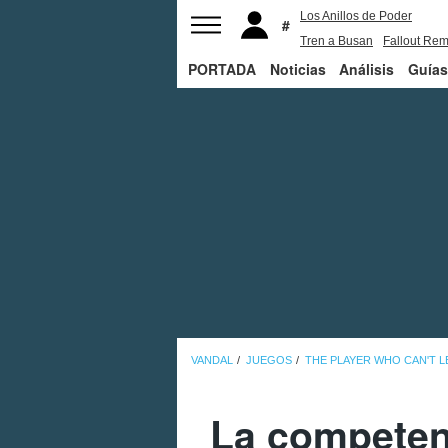
Los Anillos de Poder
Tren a Busan
Fallout Rem
PORTADA
Noticias
Juego de Tronos
Análisis
Guías
VANDAL
JUEGOS
THE PLAYER WHO CAN'T L
La competenc