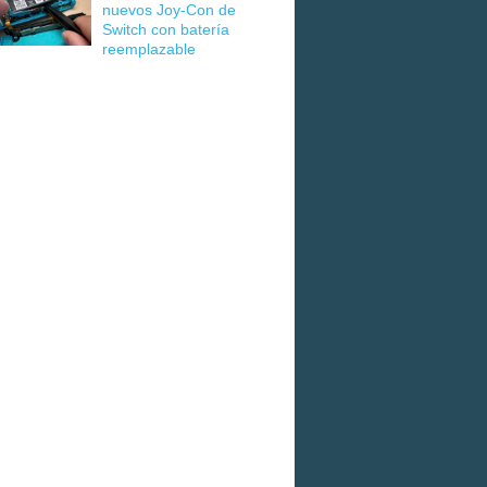
nuevos Joy-Con de
Switch con batería
reemplazable