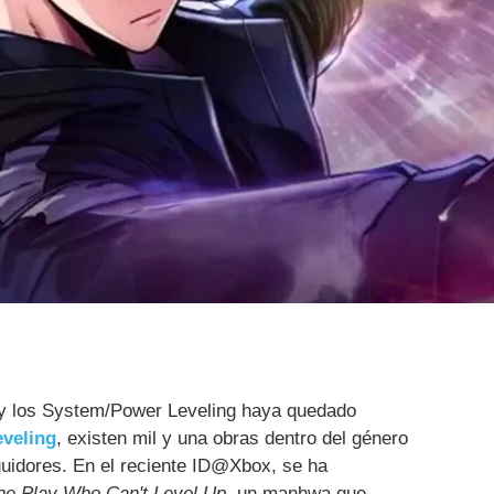
a y los System/Power Leveling haya quedado
eveling
, existen mil y una obras dentro del género
guidores. En el reciente ID@Xbox, se ha
he Play Who Can't Level Up
, un manhwa que