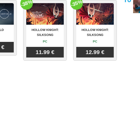
-38%
-35%
LD
HOLLOW KNIGHT:
HOLLOW KNIGHT:
SILKSONG
SILKSONG
PC
PC
 €
11.99 €
12.99 €