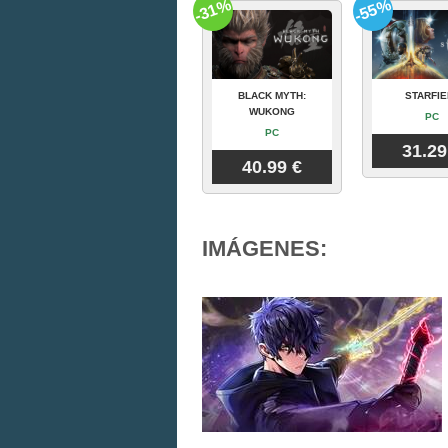
-31%
-55%
BLACK MYTH:
STARFIE
WUKONG
PC
PC
31.29
40.99 €
IMÁGENES: