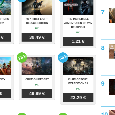
NTIERS
007 FIRST LIGHT
THE INCREDIBLE
ORA
DELUXE EDITION
ADVENTURES OF VAN
HELSING II
PC
PC
 €
39.49 €
1.21 €
-28%
-53%
CITY
CRIMSON DESERT
CLAIR OBSCUR:
EXPEDITION 33
PC
PC
 €
49.99 €
23.29 €