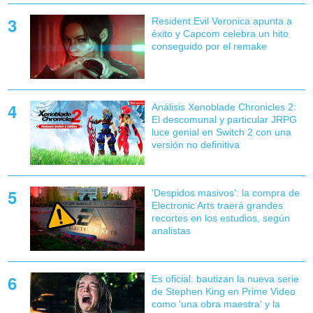
Resident Evil Veronica apunta a
éxito y Capcom celebra un hito
conseguido por el remake
Análisis Xenoblade Chronicles 2:
El descomunal y particular JRPG
luce genial en Switch 2 con una
versión no definitiva
'Despidos masivos': la compra de
Electronic Arts traerá grandes
recortes en los estudios, según
analistas
Es oficial: bautizan la nueva serie
de Stephen King en Prime Video
como 'una obra maestra' y la