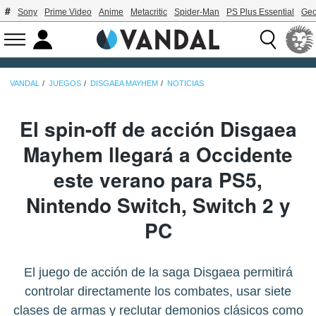
Sony
Prime Video
Anime
Metacritic
Spider-Man
PS Plus Essential
Geo
VANDAL
JUEGOS
DISGAEA MAYHEM
NOTICIAS
El spin-off de acción Disgaea
Mayhem llegará a Occidente
este verano para PS5,
Nintendo Switch, Switch 2 y
PC
El juego de acción de la saga Disgaea permitirá
controlar directamente los combates, usar siete
clases de armas y reclutar demonios clásicos como