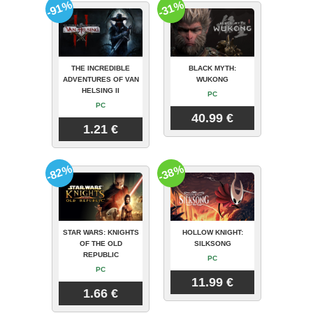
-91%
-31%
THE INCREDIBLE
BLACK MYTH:
ADVENTURES OF VAN
WUKONG
HELSING II
PC
PC
40.99 €
1.21 €
-82%
-38%
STAR WARS: KNIGHTS
HOLLOW KNIGHT:
OF THE OLD
SILKSONG
REPUBLIC
PC
PC
11.99 €
1.66 €