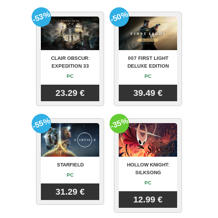
-53%
-50%
CLAIR OBSCUR:
007 FIRST LIGHT
EXPEDITION 33
DELUXE EDITION
PC
PC
23.29 €
39.49 €
-55%
-35%
STARFIELD
HOLLOW KNIGHT:
SILKSONG
PC
PC
31.29 €
12.99 €