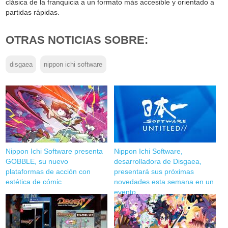
clásica de la franquicia a un formato más accesible y orientado a
partidas rápidas.
OTRAS NOTICIAS SOBRE:
disgaea
nippon ichi software
Nippon Ichi Software presenta
Nippon Ichi Software,
GOBBLE, su nuevo
desarrolladora de Disgaea,
plataformas de acción con
presentará sus próximas
estética de cómic
novedades esta semana en un
evento