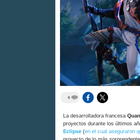
4
La desarrolladora francesa
Quan
proyectos durante los últimos a
Eclipse
(
en el cual aseguraron 
proyecto de lo más sorprendente