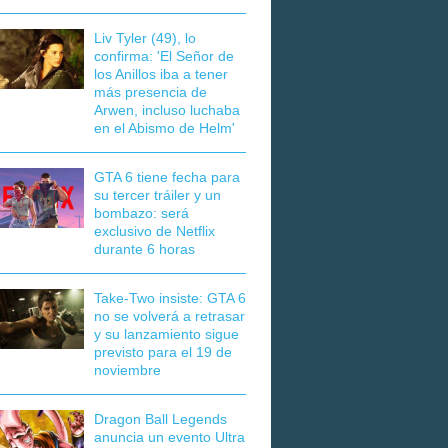
Liv Tyler (49), lo
confirma: 'El Señor de
los Anillos iba a tener
más presencia de
Arwen, incluso luchaba
en el Abismo de Helm'
GTA 6 tiene fecha para
su tercer tráiler y un
bombazo: será
exclusivo de Netflix
durante 6 horas
Take-Two insiste: GTA 6
no se volverá a retrasar
y su lanzamiento sigue
previsto para el 19 de
noviembre
Dragon Ball Legends
anuncia un evento Ultra