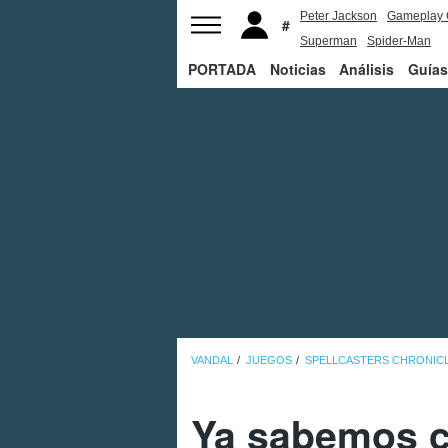
Peter Jackson
Gameplay 
Superman
Spider-Man
PORTADA
Noticias
Análisis
Guías
VANDAL
JUEGOS
SPELLCASTERS CHRONIC
Ya sabemos c