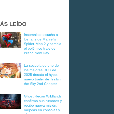
ÁS LEÍDO
Insomniac escucha a
los fans de Marvel's
Spider-Man 2 y cambia
el polémico traje de
Brand New Day
La secuela de uno de
los mejores RPG de
2025 desata el hype:
nuevo tráiler de Trails in
the Sky 2nd Chapter
Ghost Recon Wildlands
confirma sus rumores y
recibe nueva misión,
mejoras en consolas y