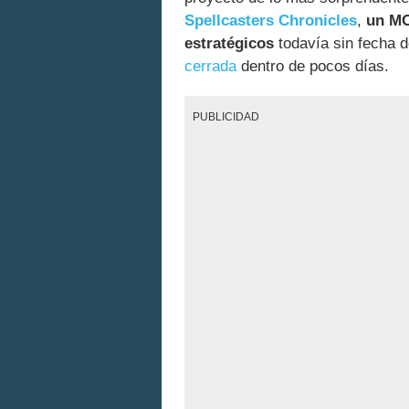
Spellcasters Chronicles
,
un MO
estratégicos
todavía sin fecha 
cerrada
dentro de pocos días.
PUBLICIDAD