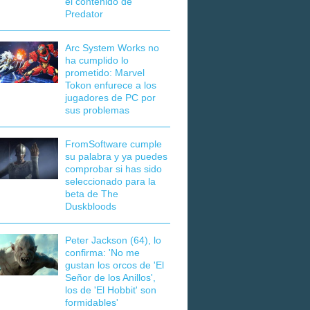
el contenido de
Predator
Arc System Works no
ha cumplido lo
prometido: Marvel
Tokon enfurece a los
jugadores de PC por
sus problemas
FromSoftware cumple
su palabra y ya puedes
comprobar si has sido
seleccionado para la
beta de The
Duskbloods
Peter Jackson (64), lo
confirma: 'No me
gustan los orcos de 'El
Señor de los Anillos',
los de 'El Hobbit' son
formidables'