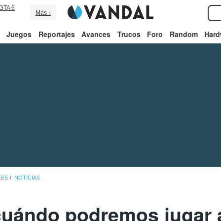
GTA 6
Más ↓
Juegos
Reportajes
Avances
Trucos
Foro
Random
Hard
LES
NOTICIAS
uándo podremos jugar a