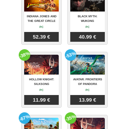
INDIANA JONES AND
BLACK MYTH:
THE GREAT CIRCLE
WUKONG
PC
PC
52.39 €
40.99 €
-38%
-53%
HOLLOW KNIGHT:
AVATAR: FRONTIERS
SILKSONG
OF PANDORA
PC
PC
11.99 €
13.99 €
-67%
-35%