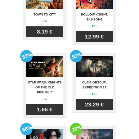
TOWN TO CITY
HOLLOW KNIGHT:
SILKSONG
PC
PC
8.19 €
12.99 €
-82%
-53%
STAR WARS: KNIGHTS
CLAIR OBSCUR:
OF THE OLD
EXPEDITION 33
REPUBLIC
PC
PC
23.29 €
1.66 €
-68%
-28%