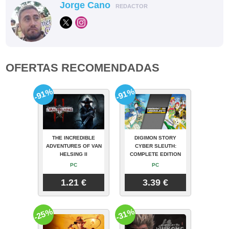
Jorge Cano
REDACTOR
OFERTAS RECOMENDADAS
-91%
-91%
THE INCREDIBLE
DIGIMON STORY
ADVENTURES OF VAN
CYBER SLEUTH:
HELSING II
COMPLETE EDITION
PC
PC
1.21 €
3.39 €
-25%
-31%