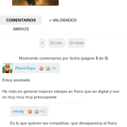
COMENTARIOS
+ VALORADOS
AMIGOS
<
29
com.
En foros
Mostrando comentarios por fecha (página
3
de
3
)
PsicoYaya
+5
Estoy asustada
He visto,en general mejores rebajas en físico que en digital y eso
es muy muy muy preocupante
mrclg
+2
Es lo que quieren las compañías, que desaparezca el físico