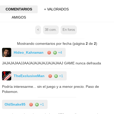
COMENTARIOS
+ VALORADOS
AMIGOS
<
38
com.
En foros
Mostrando comentarios por fecha (página
2
de
2
)
Hideo_Kahraman
+4
JAJAJAJAAJJAAJAJAJAJAJJAJAJAAJ GAME nunca defrauda
TheExclusiveMan
+1
Podría interesarme... sin el juego y a menor precio. Paso de
Pokemon.
OldSnake95
+1