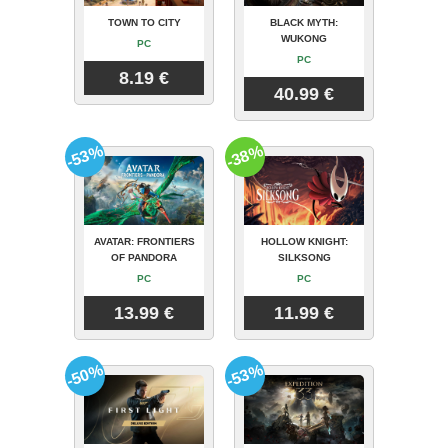
TOWN TO CITY
BLACK MYTH:
WUKONG
PC
PC
8.19 €
40.99 €
-53%
-38%
AVATAR: FRONTIERS
HOLLOW KNIGHT:
OF PANDORA
SILKSONG
PC
PC
13.99 €
11.99 €
-50%
-53%