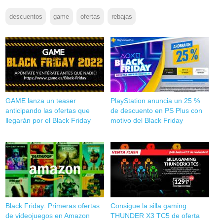
descuentos
game
ofertas
rebajas
GAME lanza un teaser
PlayStation anuncia un 25 %
anticipando las ofertas que
de descuento en PS Plus con
llegarán por el Black Friday
motivo del Black Friday
Black Friday: Primeras ofertas
Consigue la silla gaming
de videojuegos en Amazon
THUNDER X3 TC5 de oferta