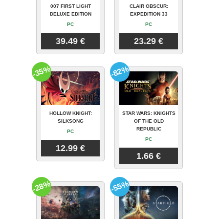
007 FIRST LIGHT
CLAIR OBSCUR:
DELUXE EDITION
EXPEDITION 33
PC
PC
39.49 €
23.29 €
-35%
-82%
HOLLOW KNIGHT:
STAR WARS: KNIGHTS
SILKSONG
OF THE OLD
REPUBLIC
PC
PC
12.99 €
1.66 €
-28%
-55%