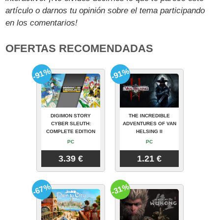
artículo o darnos tu opinión sobre el tema participando
en los comentarios!
OFERTAS RECOMENDADAS
-91%
-91%
DIGIMON STORY
THE INCREDIBLE
CYBER SLEUTH:
ADVENTURES OF VAN
COMPLETE EDITION
HELSING II
PC
PC
3.39 €
1.21 €
-67%
-31%