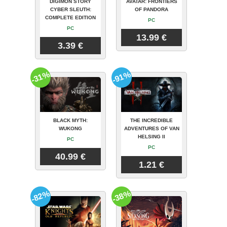
DIGIMON STORY
AVATAR: FRONTIERS
CYBER SLEUTH:
OF PANDORA
COMPLETE EDITION
PC
PC
13.99 €
3.39 €
-31%
-91%
BLACK MYTH:
THE INCREDIBLE
WUKONG
ADVENTURES OF VAN
HELSING II
PC
PC
40.99 €
1.21 €
-82%
-38%