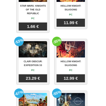
STAR WARS: KNIGHTS
HOLLOW KNIGHT:
OF THE OLD
SILKSONG
REPUBLIC
PC
PC
11.99 €
1.66 €
-53%
-35%
CLAIR OBSCUR:
HOLLOW KNIGHT:
EXPEDITION 33
SILKSONG
PC
PC
23.29 €
12.99 €
-67%
-55%