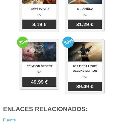
TOWN TO CITY
STARFIELD
PC
PC
8.19 €
31.29 €
-28%
-50%
CRIMSON DESERT
007 FIRST LIGHT
DELUXE EDITION
PC
PC
49.99 €
39.49 €
ENLACES RELACIONADOS:
Fuente