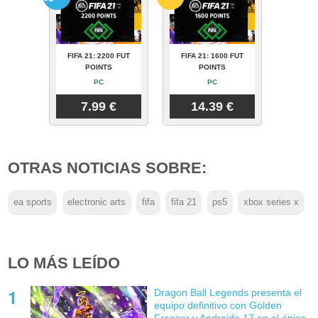
FIFA 21: 2200 FUT
FIFA 21: 1600 FUT
POINTS
POINTS
PC
PC
7.99 €
14.39 €
OTRAS NOTICIAS SOBRE:
ea sports
electronic arts
fifa
fifa 21
ps5
xbox series x
LO MÁS LEÍDO
Dragon Ball Legends presenta el
equipo definitivo con Golden
Freezer y Androide 17 en el épico