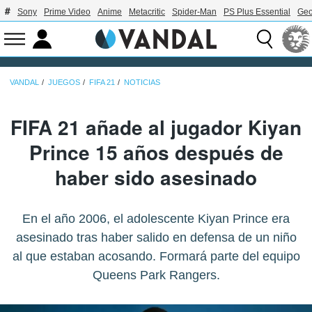
Sony
Prime Video
Anime
Metacritic
Spider-Man
PS Plus Essential
Geo
VANDAL
JUEGOS
FIFA 21
NOTICIAS
FIFA 21 añade al jugador Kiyan
Prince 15 años después de
haber sido asesinado
En el año 2006, el adolescente Kiyan Prince era
asesinado tras haber salido en defensa de un niño
al que estaban acosando. Formará parte del equipo
Queens Park Rangers.