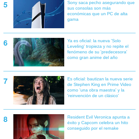
Sony saca pecho asegurando que
sus consolas son más
económicas que un PC de alta
gama
Ya es oficial: la nueva 'Solo
Leveling' tropieza y no repite el
fenómeno de su 'predecesora'
como gran anime del año
Es oficial: bautizan la nueva serie
de Stephen King en Prime Video
como 'una obra maestra' y la
'reinvención de un clásico'
Resident Evil Veronica apunta a
éxito y Capcom celebra un hito
conseguido por el remake