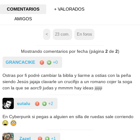
COMENTARIOS
+ VALORADOS
AMIGOS
<
23
com.
En foros
Mostrando comentarios por fecha (página
2
de
2
)
GRANCACIKE
+0
Ostras por fi podré cambiar la biblia y liarme a ostias con la peña
siendo Jesús jajaja clavarle un crucifijo a un romano cojer la soga
con la que se aorc9 judas y mmmm hay ideas jijijiji
sutalu
+2
En Cyberpunk si pegas a alguien en silla de ruedas sale corriendo
_Zazel_
+1