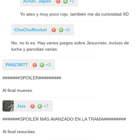
Aoshi_Japan
+1
Yo ateo y muy poco rojo, también me da curiosidad XD
ChuChuRocket
+0
No, no lo es. Hay varios juegos sobre Jesucristo, incluso de
lucha y parodias varias.
PANZ3R77
+3
#######SPOILER#########
Al final mueres.
Jais
+7
#######SPOILER MÁS AVANZADO EN LA TRAMA#########
Al final resucitas.