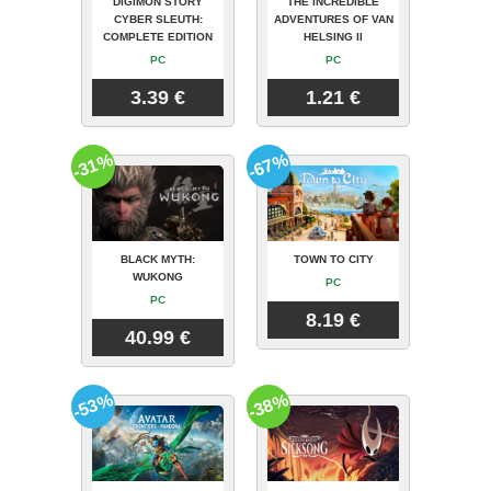
DIGIMON STORY
THE INCREDIBLE
CYBER SLEUTH:
ADVENTURES OF VAN
COMPLETE EDITION
HELSING II
PC
PC
3.39 €
1.21 €
-31%
-67%
BLACK MYTH:
TOWN TO CITY
WUKONG
PC
PC
8.19 €
40.99 €
-53%
-38%