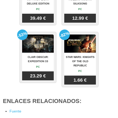
DELUXE EDITION
SILKSONG
PC
PC
39.49 €
12.99 €
-53%
-82%
CLAIR OBSCUR:
STAR WARS: KNIGHTS
EXPEDITION 33
OF THE OLD
REPUBLIC
PC
PC
23.29 €
1.66 €
ENLACES RELACIONADOS:
Fuente