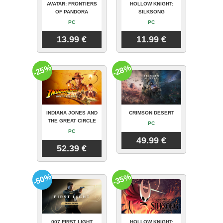
AVATAR: FRONTIERS
HOLLOW KNIGHT:
OF PANDORA
SILKSONG
PC
PC
13.99 €
11.99 €
-25%
-28%
INDIANA JONES AND
CRIMSON DESERT
THE GREAT CIRCLE
PC
PC
49.99 €
52.39 €
-50%
-35%
007 FIRST LIGHT
HOLLOW KNIGHT: