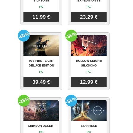
SILKSONG
EXPEDITION 33
PC
PC
11.99 €
23.29 €
-50%
-35%
007 FIRST LIGHT
HOLLOW KNIGHT:
DELUXE EDITION
SILKSONG
PC
PC
39.49 €
12.99 €
-28%
-55%
CRIMSON DESERT
STARFIELD
PC
PC