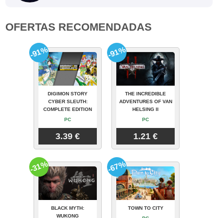
OFERTAS RECOMENDADAS
-91%
-91%
DIGIMON STORY
THE INCREDIBLE
CYBER SLEUTH:
ADVENTURES OF VAN
COMPLETE EDITION
HELSING II
PC
PC
3.39 €
1.21 €
-31%
-67%
BLACK MYTH:
TOWN TO CITY
WUKONG