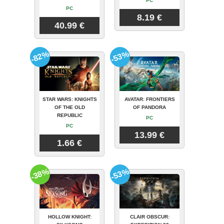
PC
PC
8.19 €
40.99 €
-82%
-53%
STAR WARS: KNIGHTS
AVATAR: FRONTIERS
OF THE OLD
OF PANDORA
REPUBLIC
PC
PC
13.99 €
1.66 €
-38%
-53%
HOLLOW KNIGHT:
CLAIR OBSCUR: