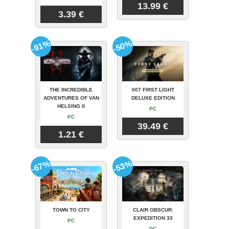
13.99 €
3.39 €
-91%
-50%
THE INCREDIBLE
007 FIRST LIGHT
ADVENTURES OF VAN
DELUXE EDITION
HELSING II
PC
PC
39.49 €
1.21 €
-67%
-53%
TOWN TO CITY
CLAIR OBSCUR:
EXPEDITION 33
PC
PC