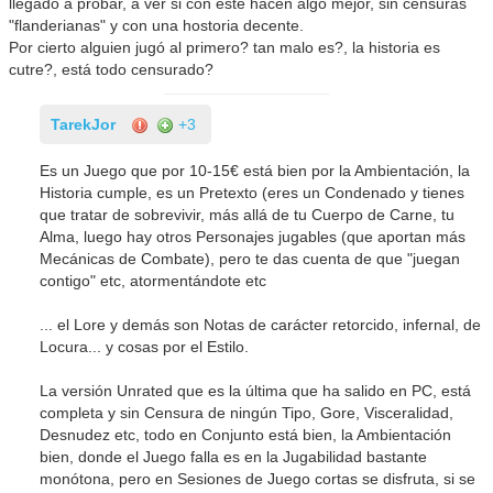
llegado a probar, a ver si con este hacen algo mejor, sin censuras
"flanderianas" y con una hostoria decente.
Por cierto alguien jugó al primero? tan malo es?, la historia es
cutre?, está todo censurado?
TarekJor
+3
Es un Juego que por 10-15€ está bien por la Ambientación, la
Historia cumple, es un Pretexto (eres un Condenado y tienes
que tratar de sobrevivir, más allá de tu Cuerpo de Carne, tu
Alma, luego hay otros Personajes jugables (que aportan más
Mecánicas de Combate), pero te das cuenta de que "juegan
contigo" etc, atormentándote etc
... el Lore y demás son Notas de carácter retorcido, infernal, de
Locura... y cosas por el Estilo.
La versión Unrated que es la última que ha salido en PC, está
completa y sin Censura de ningún Tipo, Gore, Visceralidad,
Desnudez etc, todo en Conjunto está bien, la Ambientación
bien, donde el Juego falla es en la Jugabilidad bastante
monótona, pero en Sesiones de Juego cortas se disfruta, si se