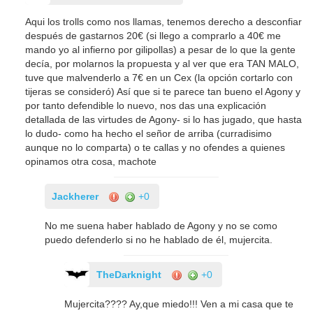
Aqui los trolls como nos llamas, tenemos derecho a desconfiar
después de gastarnos 20€ (si llego a comprarlo a 40€ me
mando yo al infierno por gilipollas) a pesar de lo que la gente
decía, por molarnos la propuesta y al ver que era TAN MALO,
tuve que malvenderlo a 7€ en un Cex (la opción cortarlo con
tijeras se consideró) Así que si te parece tan bueno el Agony y
por tanto defendible lo nuevo, nos das una explicación
detallada de las virtudes de Agony- si lo has jugado, que hasta
lo dudo- como ha hecho el señor de arriba (curradisimo
aunque no lo comparta) o te callas y no ofendes a quienes
opinamos otra cosa, machote
Jackherer
+0
No me suena haber hablado de Agony y no se como
puedo defenderlo si no he hablado de él, mujercita.
TheDarknight
+0
Mujercita???? Ay,que miedo!!! Ven a mi casa que te