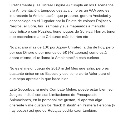
Gráficamente (usa Unreal Engine 4) cumple en los Escenarios
y la Ambientación, tampoco destaca y no es un AAA pero es
interesante la Ambientación que propone, genera Ansiedad y
desasosiego en el Jugador por la Paleta de colores Rojizos y
Negros, el Gore, las Trampas y sus mapeados a menudo
laberíntico o con Puzzles, tiene toques de Survival Horror, tener
que esconderse ante Criaturas más fuertes etc.
No pagaría más de 10€ por Agony Unrated, a día de hoy, pero
por ese Dinero o por menos de 5€ (4€ apenas) como está
ahora mismo, si te llama la Ambientación está curioso.
No es el mejor Juego de 2018 ni del Mes que salió, pero es
bastante único en su Especie y eso tiene cierto Valor para el
que sepa apreciar lo que hace bien.
Este Succubus, si mete Combate Melee, puede estar bien, son
Juegos 'Indies' con sus Limitaciones de Presupuesto,
Animaciones, en lo personal me gustan, si aportan algo
diferente y me gustan los "hack & slash" en Primera Persona (y
hay pocos) así que de Rebajas podría caer también.