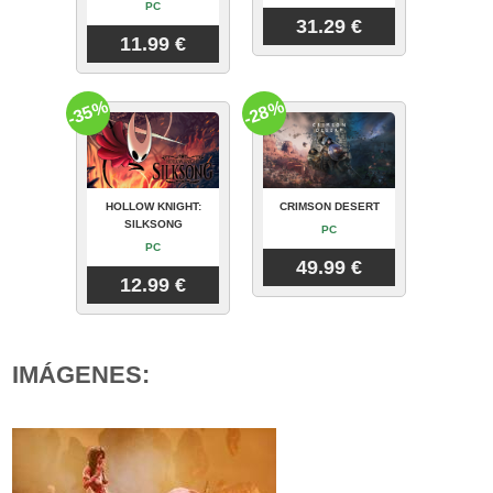
PC
31.29 €
11.99 €
-35%
-28%
HOLLOW KNIGHT:
CRIMSON DESERT
SILKSONG
PC
PC
49.99 €
12.99 €
IMÁGENES: