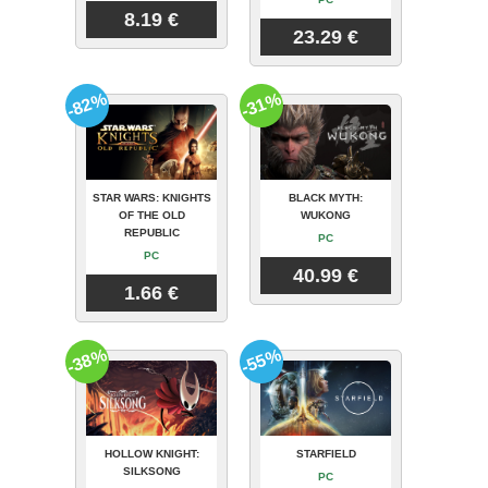
8.19 €
23.29 €
-82%
-31%
STAR WARS: KNIGHTS
BLACK MYTH:
OF THE OLD
WUKONG
REPUBLIC
PC
PC
40.99 €
1.66 €
-38%
-55%
HOLLOW KNIGHT:
STARFIELD
SILKSONG
PC