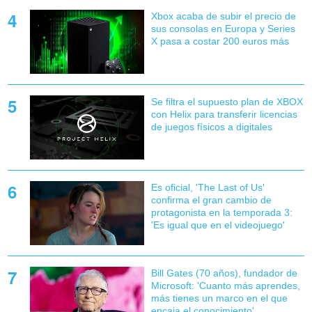
Xbox acaba de subir el precio de
sus consolas en Europa y Series
X pasa a costar 200 euros más
Se filtra el supuesto plan de XBOX
con Helix para transferir licencias
de juegos físicos a digitales
Es oficial, 'The Last of Us'
confirma el gran cambio de
protagonista en la temporada 3:
'Es igual que en el videojuego'
Bill Gates (70 años), fundador de
Microsoft: 'Cuanto más aprendes,
más tienes un marco en el que
encaja el conocimiento'