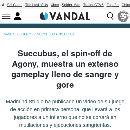
Bill Gates
The Last of Us
Xbox
Spider-Man
Trailer GTA 6
España
Chin
VANDAL
JUEGOS
SUCCUBUS
NOTICIAS
Succubus, el spin-off de
Agony, muestra un extenso
gameplay lleno de sangre y
gore
Madmind Studio ha publicado un vídeo de su juego
de acción en primera persona, que llevará a los
jugadores a un infierno que no se cortará en
mutilaciones y ejecuciones sangrientas.