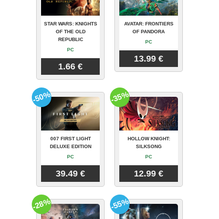
STAR WARS: KNIGHTS
AVATAR: FRONTIERS
OF THE OLD
OF PANDORA
REPUBLIC
PC
PC
13.99 €
1.66 €
-50%
-35%
007 FIRST LIGHT
HOLLOW KNIGHT:
DELUXE EDITION
SILKSONG
PC
PC
39.49 €
12.99 €
-28%
-55%