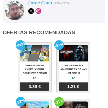
Jorge Cano
REDACTOR
OFERTAS RECOMENDADAS
-91%
-91%
DIGIMON STORY
THE INCREDIBLE
CYBER SLEUTH:
ADVENTURES OF VAN
COMPLETE EDITION
HELSING II
PC
PC
3.39 €
1.21 €
-67%
-31%