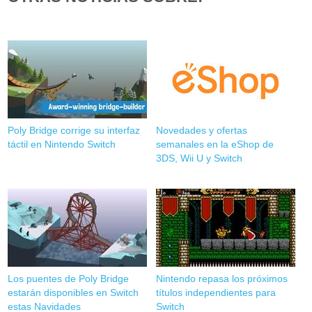
Poly Bridge corrige su interfaz
Novedades y ofertas
táctil en Nintendo Switch
semanales en la eShop de
3DS, Wii U y Switch
Los puentes de Poly Bridge
Nintendo repasa los próximos
estarán disponibles en Switch
títulos independientes para
estas Navidades
Switch