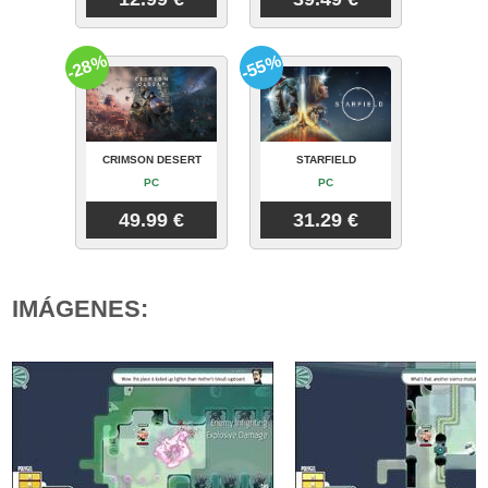
-28%
-55%
CRIMSON DESERT
STARFIELD
PC
PC
49.99 €
31.29 €
IMÁGENES: