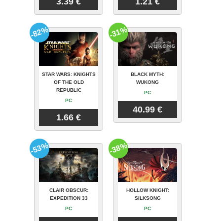
3.39 €
1.21 €
-82%
-31%
STAR WARS: KNIGHTS
BLACK MYTH:
OF THE OLD
WUKONG
REPUBLIC
PC
PC
40.99 €
1.66 €
-53%
-38%
CLAIR OBSCUR:
HOLLOW KNIGHT:
EXPEDITION 33
SILKSONG
PC
PC