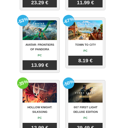
23.29 €
11.99 €
-53%
-67%
AVATAR: FRONTIERS
TOWN TO CITY
OF PANDORA
PC
PC
8.19 €
13.99 €
-35%
-50%
HOLLOW KNIGHT:
007 FIRST LIGHT
SILKSONG
DELUXE EDITION
PC
PC
12.99 €
39.49 €