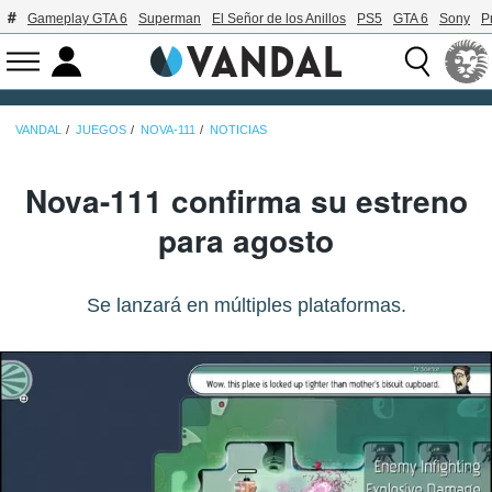
Gameplay GTA 6
Superman
El Señor de los Anillos
PS5
GTA 6
Sony
P
VANDAL
JUEGOS
NOVA-111
NOTICIAS
Nova-111 confirma su estreno
para agosto
Se lanzará en múltiples plataformas.