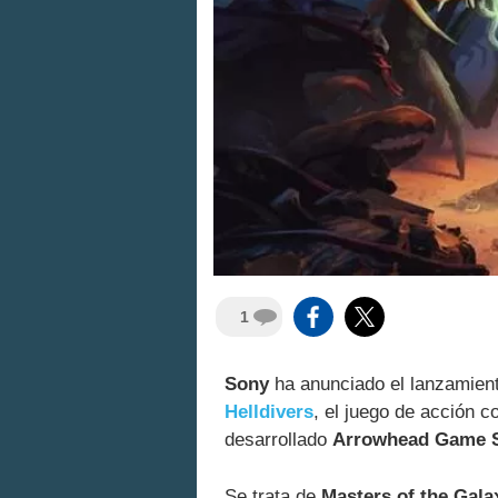
1
Sony
ha anunciado el lanzamient
Helldivers
, el juego de acción 
desarrollado
Arrowhead Game S
Se trata de
Masters of the Gala