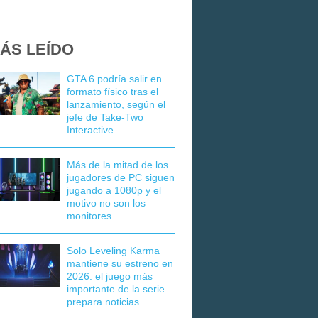
ÁS LEÍDO
GTA 6 podría salir en
formato físico tras el
lanzamiento, según el
jefe de Take-Two
Interactive
Más de la mitad de los
jugadores de PC siguen
jugando a 1080p y el
motivo no son los
monitores
Solo Leveling Karma
mantiene su estreno en
2026: el juego más
importante de la serie
prepara noticias