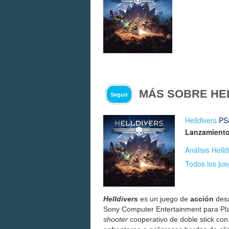
MÁS SOBRE HE
Seguir
Helldivers
PS
Lanzamiento
Análisis Helld
Todos los jue
Helldivers
es un juego de
acción
desa
Sony Computer Entertainment para PlayS
shooter
cooperativo de doble stick con