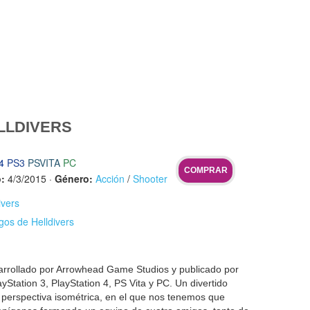
LLDIVERS
4
PS3
PSVITA
PC
COMPRAR
:
4/3/2015
·
Género:
Acción
/
Shooter
ivers
gos de Helldivers
rrollado por Arrowhead Game Studios y publicado por
tation 3, PlayStation 4, PS Vita y PC. Un divertido
 perspectiva isométrica, en el que nos tenemos que