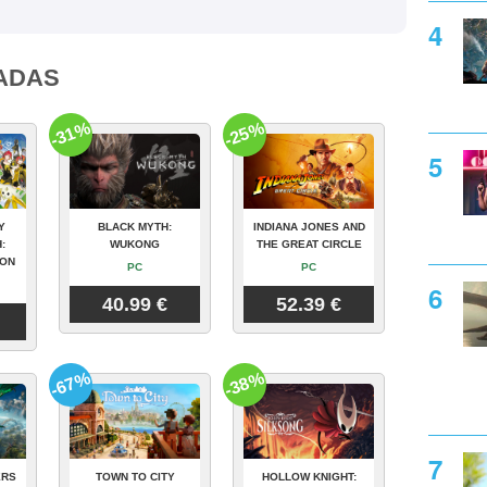
ADAS
-31%
-25%
Y
BLACK MYTH:
INDIANA JONES AND
:
WUKONG
THE GREAT CIRCLE
ION
PC
PC
40.99 €
52.39 €
-67%
-38%
ERS
TOWN TO CITY
HOLLOW KNIGHT: