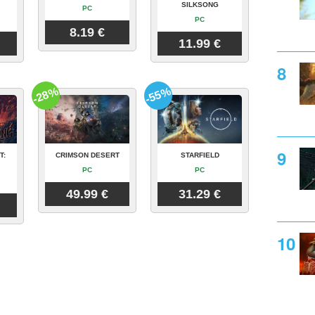
SILKSONG
PC
PC
8.19 €
11.99 €
-28%
-55%
T:
CRIMSON DESERT
STARFIELD
PC
PC
49.99 €
31.29 €