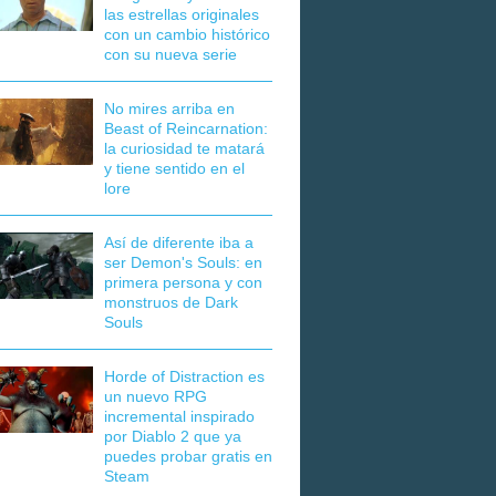
las estrellas originales
con un cambio histórico
con su nueva serie
No mires arriba en
Beast of Reincarnation:
la curiosidad te matará
y tiene sentido en el
lore
Así de diferente iba a
ser Demon's Souls: en
primera persona y con
monstruos de Dark
Souls
Horde of Distraction es
un nuevo RPG
incremental inspirado
por Diablo 2 que ya
puedes probar gratis en
Steam