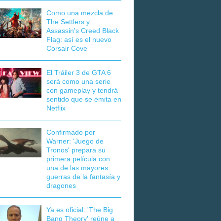
Como una mezcla de
The Settlers y
Assassin's Creed Black
Flag: así es el nuevo
Corsair Cove
El Tráiler 3 de GTA 6
será como una serie
con gameplay y tendrá
sentido que se emita en
Netflix
Confirmado por
Warner: 'Juego de
Tronos' prepara su
primera película con
una de las mayores
guerras de la fantasía y
dragones
Ya es oficial: 'The Big
Bang Theory' reúne a