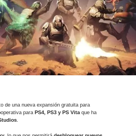
o de una nueva expansión gratuita para
cooperativa para
PS4, PS3 y PS Vita
que ha
tudios
.
xy
, lo que nos permitirá
desbloquear nuevos