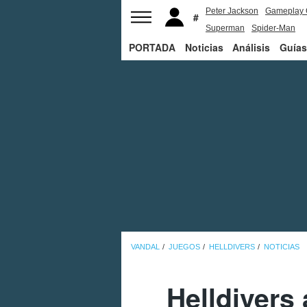
Peter Jackson
Gameplay 
Superman
Spider-Man
PORTADA
Noticias
Análisis
Guías
VANDAL
JUEGOS
HELLDIVERS
NOTICIAS
Helldivers