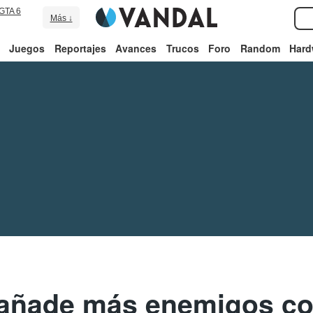
GTA 6
Más ↓
Juegos
Reportajes
Avances
Trucos
Foro
Random
Hard
 añade más enemigos c