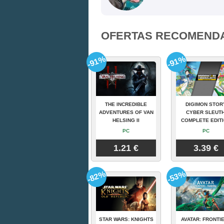
OFERTAS RECOMEND
-91%
-91%
THE INCREDIBLE
DIGIMON STOR
ADVENTURES OF VAN
CYBER SLEUTH
HELSING II
COMPLETE EDIT
PC
PC
1.21 €
3.39 €
-82%
-53%
STAR WARS: KNIGHTS
AVATAR: FRONTI