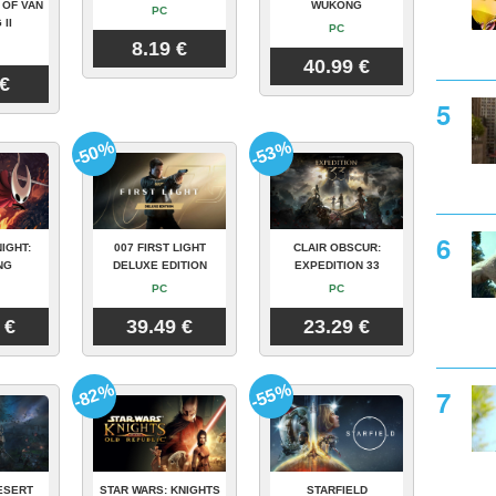
 OF VAN
WUKONG
PC
 II
PC
8.19 €
40.99 €
 €
-50%
-53%
IGHT:
007 FIRST LIGHT
CLAIR OBSCUR:
NG
DELUXE EDITION
EXPEDITION 33
PC
PC
 €
39.49 €
23.29 €
-82%
-55%
ESERT
STAR WARS: KNIGHTS
STARFIELD