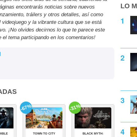
LO M
páginas encontrarás noticias sobre nuevos
nzamiento, tráilers y otros detalles, así como
l videojuego y la vibrante cultura que se está
ivo. ¡No olvides decirnos lo que te parece este
e el tema participando en los comentarios!
l
ADAS
-67%
-31%
DIBLE
TOWN TO CITY
BLACK MYTH: