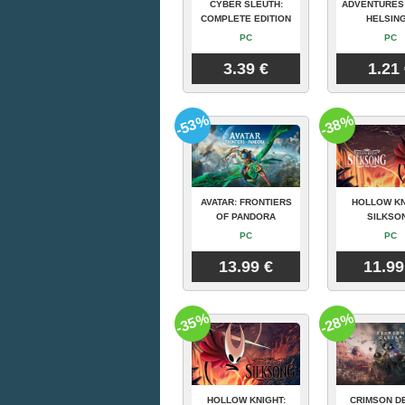
CYBER SLEUTH:
ADVENTURES
COMPLETE EDITION
HELSING
PC
PC
3.39 €
1.21
-53%
-38%
AVATAR: FRONTIERS
HOLLOW KN
OF PANDORA
SILKSO
PC
PC
13.99 €
11.99
-35%
-28%
HOLLOW KNIGHT:
CRIMSON D