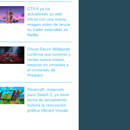
GTA 6 ya ha
actualizado su web
oficial con una nueva
imagen antes de lanzar
su tráiler extendido en
Netflix
Ghost Recon Wildlands
confirma sus rumores y
recibe nueva misión,
mejoras en consolas y
el contenido de
Predator
Minecraft, mejorado
para Switch 2, ya tiene
fecha de lanzamiento:
incluirá la renovación
gráfica Vibrant Visuals