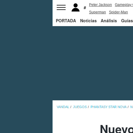
Peter Jackson
Gameplay 
Superman
Spider-Man
PORTADA
Noticias
Análisis
Guías
VANDAL
JUEGOS
PHANTASY STAR NOVA
N
Nuevo