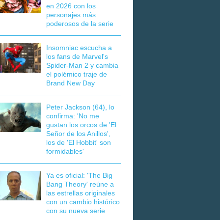
en 2026 con los
personajes más
poderosos de la serie
Insomniac escucha a
los fans de Marvel's
Spider-Man 2 y cambia
el polémico traje de
Brand New Day
Peter Jackson (64), lo
confirma: 'No me
gustan los orcos de 'El
Señor de los Anillos',
los de 'El Hobbit' son
formidables'
Ya es oficial: 'The Big
Bang Theory' reúne a
las estrellas originales
con un cambio histórico
con su nueva serie