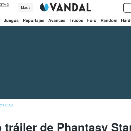
GTA 6
Más ↓
Juegos
Reportajes
Avances
Trucos
Foro
Random
Hard
OTICIAS
 tráiler de Phantasy Sta