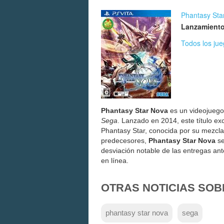
Phantasy Sta
Lanzamiento
Todos los ju
Phantasy Star Nova
es un videojuego 
Sega
. Lanzado en 2014, este título ex
Phantasy Star, conocida por su mezcla d
predecesores,
Phantasy Star Nova
se
desviación notable de las entregas an
en línea.
OTRAS NOTICIAS SOB
phantasy star nova
sega