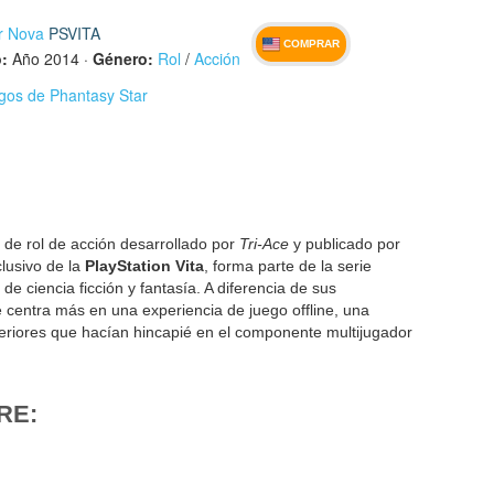
r Nova
PSVITA
COMPRAR
:
Año 2014
·
Género:
Rol
/
Acción
egos de Phantasy Star
de rol de acción desarrollado por
Tri-Ace
y publicado por
clusivo de la
PlayStation Vita
, forma parte de la serie
e ciencia ficción y fantasía. A diferencia de sus
 centra más en una experiencia de juego offline, una
teriores que hacían hincapié en el componente multijugador
RE: