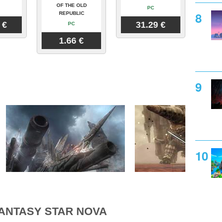
OF THE OLD
PC
REPUBLIC
 €
31.29 €
PC
1.66 €
ANTASY STAR NOVA