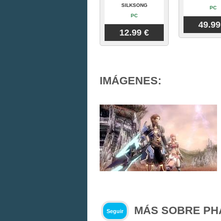
SILKSONG
PC
PC
49.99
12.99 €
IMÁGENES:
MÁS SOBRE PH
Seguir