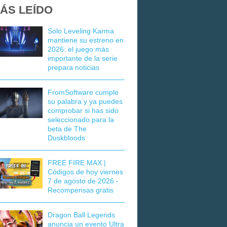
ÁS LEÍDO
Solo Leveling Karma
mantiene su estreno en
2026: el juego más
importante de la serie
prepara noticias
FromSoftware cumple
su palabra y ya puedes
comprobar si has sido
seleccionado para la
beta de The
Duskbloods
FREE FIRE MAX |
Códigos de hoy viernes
7 de agosto de 2026 -
Recompensas gratis
Dragon Ball Legends
anuncia un evento Ultra