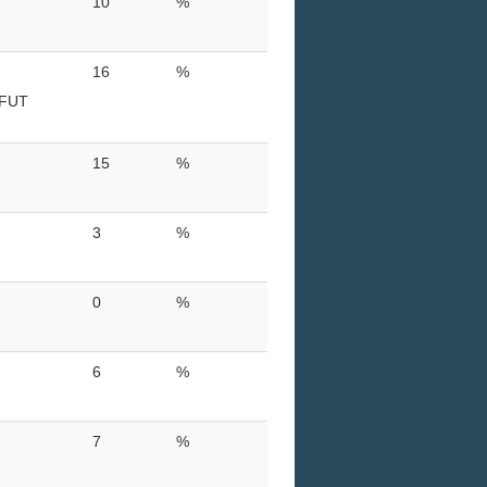
10
%
16
%
 FUT
15
%
3
%
0
%
6
%
7
%