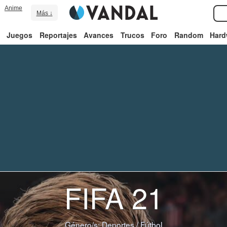
Anime
Más ↓
Juegos
Reportajes
Avances
Trucos
Foro
Random
Hard
FIFA 21
Género/s:
Deportes
/
Fútbol