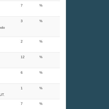
7
%
3
%
modo
2
%
12
%
6
%
1
%
UT.
7
%