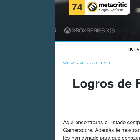
74
Según 5 críticas
FICHA
VANDAL
JUEGOS
FIFA 21
Logros de F
Aquí encontrarás el listado comp
Gamerscore. Además te mostramo
los han ganado para que conozcas