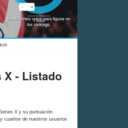
Insuficientes votos para figurar en
1
votos
los rankings.
DEOS
 X - Listado
 Series X y su puntuación
y cuantos de nuestros usuarios