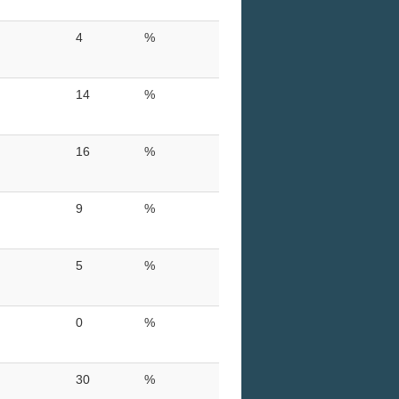
4
%
14
%
16
%
9
%
5
%
0
%
30
%