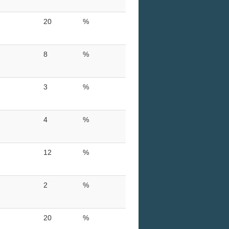
20
%
8
%
3
%
4
%
12
%
2
%
20
%