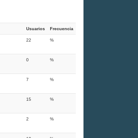
Usuarios
Frecuencia
22
%
0
%
7
%
15
%
2
%