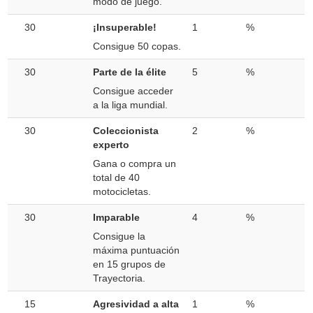
modo de juego.
30
¡Insuperable!
1
%
Consigue 50 copas.
30
Parte de la élite
5
%
Consigue acceder
a la liga mundial.
30
Coleccionista
2
%
experto
Gana o compra un
total de 40
motocicletas.
30
Imparable
4
%
Consigue la
máxima puntuación
en 15 grupos de
Trayectoria.
15
Agresividad a alta
1
%