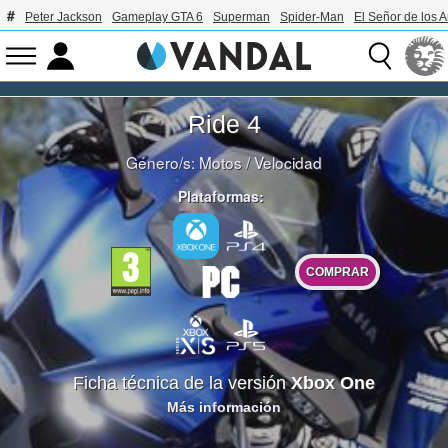
Peter Jackson
Gameplay GTA 6
Superman
Spider-Man
El Señor de los A
Ride 4
Género/s:
Motos
/
Velocidad
Plataformas:
COMPRAR
Ficha técnica de la versión
Xbox One
Más información