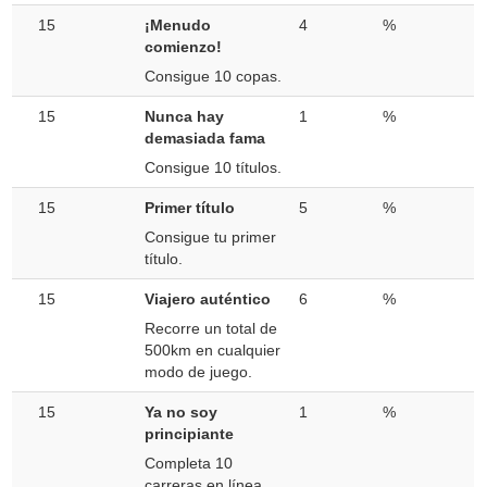
15
¡Menudo
4
%
comienzo!
Consigue 10 copas.
15
Nunca hay
1
%
demasiada fama
Consigue 10 títulos.
15
Primer título
5
%
Consigue tu primer
título.
15
Viajero auténtico
6
%
Recorre un total de
500km en cualquier
modo de juego.
15
Ya no soy
1
%
principiante
Completa 10
carreras en línea.