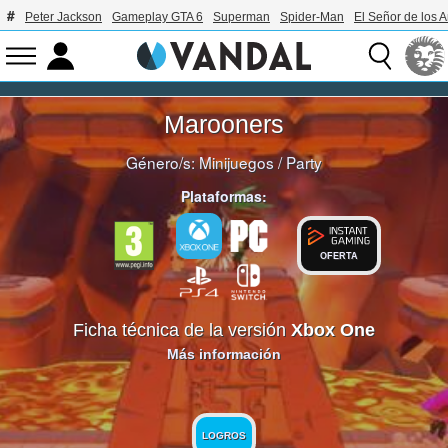
Peter Jackson
Gameplay GTA 6
Superman
Spider-Man
El Señor de los A
Marooners
Género/s:
Minijuegos
/
Party
Plataformas:
OFERTA
Ficha técnica de la versión
Xbox One
Más información
LOGROS