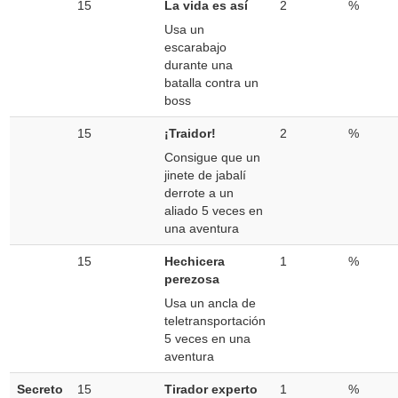
15
La vida es así
2
%
Usa un
escarabajo
durante una
batalla contra un
boss
15
¡Traidor!
2
%
Consigue que un
jinete de jabalí
derrote a un
aliado 5 veces en
una aventura
15
Hechicera
1
%
perezosa
Usa un ancla de
teletransportación
5 veces en una
aventura
Secreto
15
Tirador experto
1
%