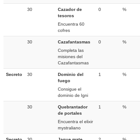
30
Cazador de
0
%
tesoros
Encuentra 60
cofres
30
Cazafantasmas
0
%
Completa las
misiones del
Cazafantasmas
Secreto
30
Dominio del
1
%
fuego
Consigue el
dominio de Igni
30
Quebrantador
1
%
de portales
Encuentra el elixir
mystraliano
Secreto
30
Jaque mate
2
%