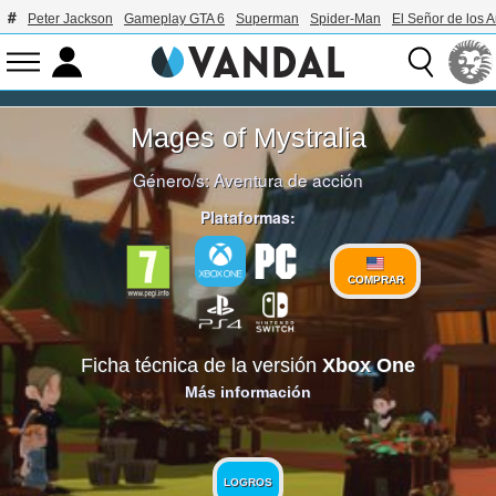
Peter Jackson
Gameplay GTA 6
Superman
Spider-Man
El Señor de los A
Mages of Mystralia
Género/s:
Aventura de acción
Plataformas:
COMPRAR
Ficha técnica de la versión
Xbox One
Más información
LOGROS