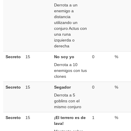
Derrota a un
enemigo a
distancia
utilizando un
conjuro Actus con
una runa
izquierda o
derecha
Secreto
15
No soy yo
0
%
Derrota a 10
enemigos con tus
clones
Secreto
15
Segador
0
%
Derrota a 5
goblins con el
mismo conjuro
Secreto
15
¡El terrero es de
1
%
lava!