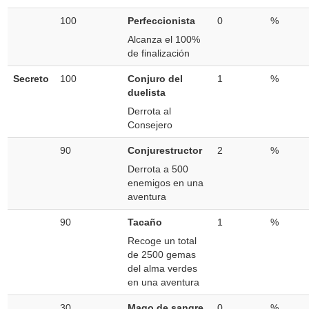
100
Perfeccionista
0
%
Alcanza el 100%
de finalización
Secreto
100
Conjuro del
1
%
duelista
Derrota al
Consejero
90
Conjurestructor
2
%
Derrota a 500
enemigos en una
aventura
90
Tacaño
1
%
Recoge un total
de 2500 gemas
del alma verdes
en una aventura
30
Mago de sangre
0
%