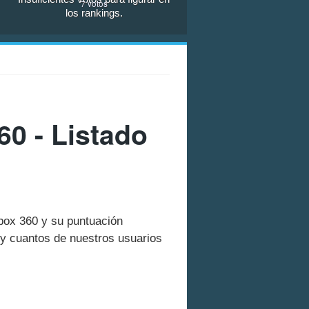
7
votos
los rankings.
0 - Listado
box 360 y su puntuación
y cuantos de nuestros usuarios