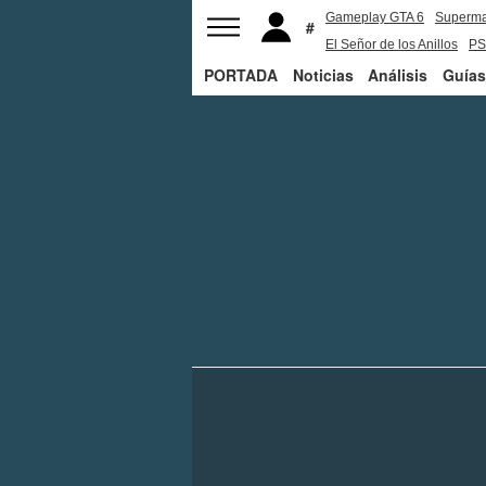
Gameplay GTA 6
Superm
El Señor de los Anillos
PS
PORTADA
Noticias
Análisis
Guías