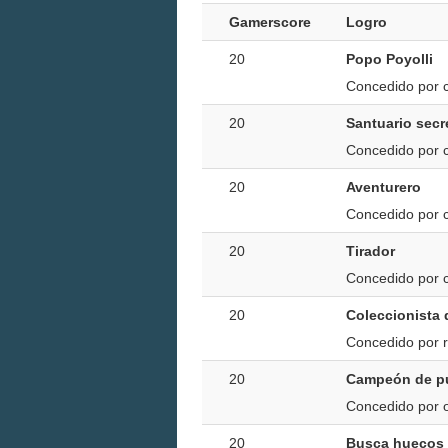
Gamerscore
Logro
20
Popo Poyolli
Concedido por c
20
Santuario sec
Concedido por c
20
Aventurero
Concedido por 
20
Tirador
Concedido por c
20
Coleccionista
Concedido por 
20
Campeón de p
Concedido por o
20
Busca huecos