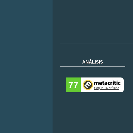
ANÁLISIS
77
Según 16 críticas