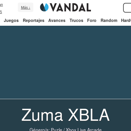
an
Más ↓
5
Juegos
Reportajes
Avances
Trucos
Foro
Random
Hard
Zuma XBLA
Género/s:
Puzle
/
Xbox Live Arcade