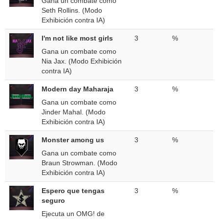
Gana un combate como
Seth Rollins. (Modo
Exhibición contra IA)
I'm not like most girls
3
%
Gana un combate como
Nia Jax. (Modo Exhibición
contra IA)
Modern day Maharaja
3
%
Gana un combate como
Jinder Mahal. (Modo
Exhibición contra IA)
Monster among us
3
%
Gana un combate como
Braun Strowman. (Modo
Exhibición contra IA)
Espero que tengas
3
%
seguro
Ejecuta un OMG! de