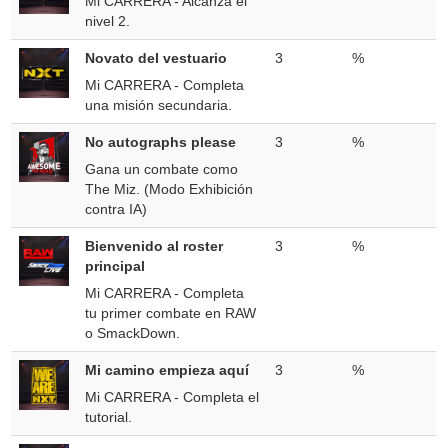
Mi CARRERA - Alcanza el
nivel 2.
Novato del vestuario
3
%
Mi CARRERA - Completa
una misión secundaria.
No autographs please
3
%
Gana un combate como
The Miz. (Modo Exhibición
contra IA)
Bienvenido al roster
3
%
principal
Mi CARRERA - Completa
tu primer combate en RAW
o SmackDown.
Mi camino empieza aquí
3
%
Mi CARRERA - Completa el
tutorial.