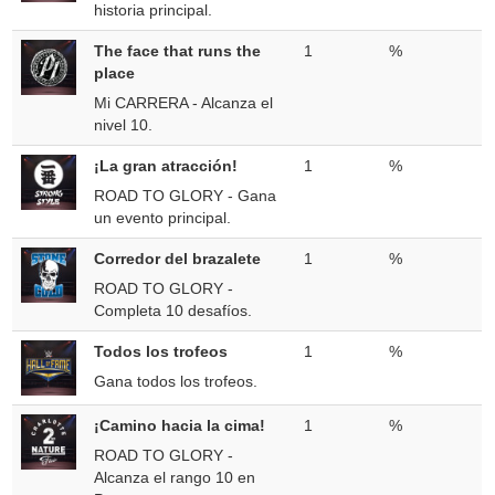
historia principal.
The face that runs the
1
%
place
Mi CARRERA - Alcanza el
nivel 10.
¡La gran atracción!
1
%
ROAD TO GLORY - Gana
un evento principal.
Corredor del brazalete
1
%
ROAD TO GLORY -
Completa 10 desafíos.
Todos los trofeos
1
%
Gana todos los trofeos.
¡Camino hacia la cima!
1
%
ROAD TO GLORY -
Alcanza el rango 10 en