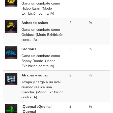
Gana un combate como
Hideo Itami. (Modo
Exhibición contra IA)
Ashes to ashes
2
%
Gana un combate como
Goldust. (Modo Exhibición
contra IA)
Glorious
2
%
Gana un combate como
Bobby Roode. (Modo
Exhibición contra IA)
Atrapar y soltar
2
%
Atrapa y carga a un rival
cuando realice una
plancha. (Modo Exhibición
contra IA)
¡Quema! ¡Quema!
2
%
¡Quema!