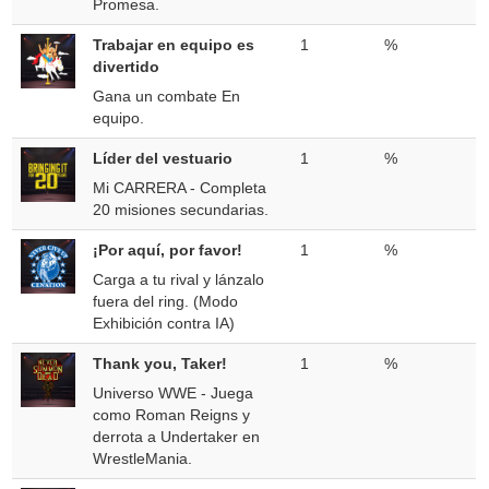
Promesa.
Trabajar en equipo es
1
%
divertido
Gana un combate En
equipo.
Líder del vestuario
1
%
Mi CARRERA - Completa
20 misiones secundarias.
¡Por aquí, por favor!
1
%
Carga a tu rival y lánzalo
fuera del ring. (Modo
Exhibición contra IA)
Thank you, Taker!
1
%
Universo WWE - Juega
como Roman Reigns y
derrota a Undertaker en
WrestleMania.