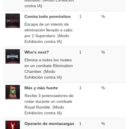
distraído. (Modo Exhibición
contra IA)
Contra todo pronóstico
1
%
Escapa de un intento de
eliminación llevado a cabo
por 2 Superstars. (Modo
Exhibición contra IA)
Who's next?
1
%
Elimina a todos los rivales
en un combate Elimination
Chamber. (Modo
Exhibición contra IA)
Más y más fuerte
1
%
Recibe 3 potenciadores de
rodar durante un combate
Royal Rumble. (Modo
Exhibición contra IA)
Operario de montacargas
1
%