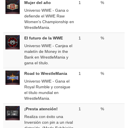
Mujer del año
1
%
Universo WWE - Gana o
defiende el WWE Raw
Women's Championship en
WrestleMania.
El futuro de la WWE
1
%
Universo WWE - Canjea el
maletín de Money in the
Bank en WrestleMania y
gana el título.
Road to WrestleMania
1
%
Universo WWE - Gana el
Royal Rumble y consigue
el título mundial en
WrestleMania.
¡Presta atención!
1
%
Realiza con éxito una
Inversión con pin a un rival