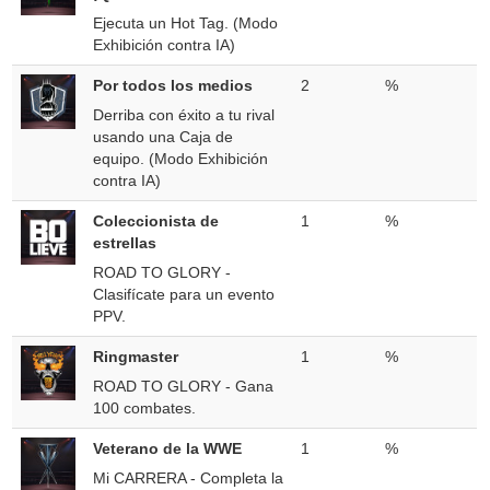
Ejecuta un Hot Tag. (Modo
Exhibición contra IA)
Por todos los medios
2
%
Derriba con éxito a tu rival
usando una Caja de
equipo. (Modo Exhibición
contra IA)
Coleccionista de
1
%
estrellas
ROAD TO GLORY -
Clasifícate para un evento
PPV.
Ringmaster
1
%
ROAD TO GLORY - Gana
100 combates.
Veterano de la WWE
1
%
Mi CARRERA - Completa la