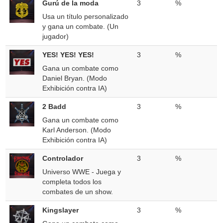
Gurú de la moda
3
%
Usa un título personalizado
y gana un combate. (Un
jugador)
YES! YES! YES!
3
%
Gana un combate como
Daniel Bryan. (Modo
Exhibición contra IA)
2 Badd
3
%
Gana un combate como
Karl Anderson. (Modo
Exhibición contra IA)
Controlador
3
%
Universo WWE - Juega y
completa todos los
combates de un show.
Kingslayer
3
%