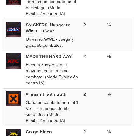
Termina un combate en el
backstage. (Modo
Exhibición contra IA)
SNICKERS. Hunger to
2
%
Win > Hunger
Universo WWE - Juega y
gana 50 combates.
MADE THE HARD WAY
2
%
Ejecuta 3 inversiones
mayores en un mismo
combate. (Modo Exhibición
contra IA)
#FinishIT with truth
2
%
Gana un combate normal 1
VS. 1 en menos de 60
segundos. (Modo
Exhibición contra IA)
Go go Hideo
2
%