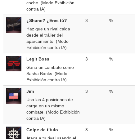
coche. (Modo Exhibición
contra IA)
¿Shane? ¿Eres tú?
3
%
Haz que un rival caiga
desde el tráiler del
aparcamiento. (Modo
Exhibición contra IA)
Legit Boss
3
%
Gana un combate como
Sasha Banks. (Modo
Exhibición contra IA)
Jim
3
%
Usa las 4 posiciones de
carga en un mismo
combate. (Modo Exhibición
contra IA)
Golpe de título
3
%
Ataca a tu rival usando el