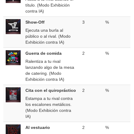
título. (Modo Exhibición
contra IA)
Show-Off
3
%
Ejecuta una burla al
público o al rival. (Modo
Exhibición contra IA)
Guerra de comida
2
%
Ralentiza a tu rival
lanzando algo de la mesa
de catering. (Modo
Exhibición contra IA)
Cita con el quiropráctico
2
%
Estampa a tu rival contra
los escalones metálicos.
(Modo Exhibición contra
IA)
Al vestuario
2
%