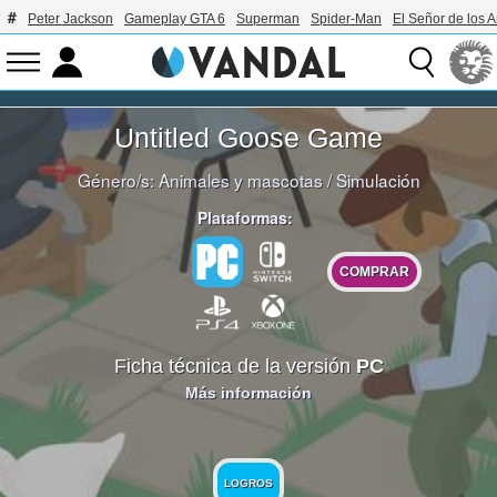
Peter Jackson
Gameplay GTA 6
Superman
Spider-Man
El Señor de los A
Untitled Goose Game
Género/s:
Animales y mascotas
/
Simulación
Plataformas:
COMPRAR
Ficha técnica de la versión
PC
Más información
LOGROS