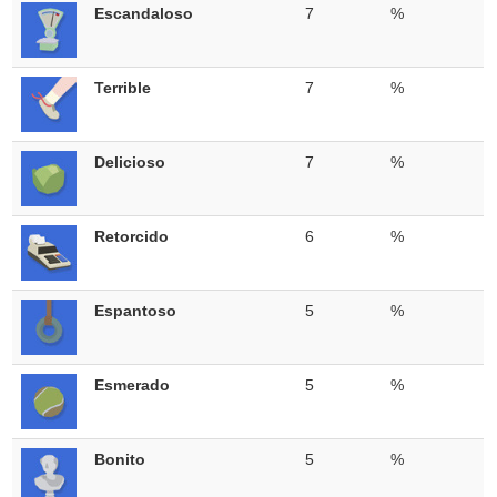
Escandaloso
7
%
Terrible
7
%
Delicioso
7
%
Retorcido
6
%
Espantoso
5
%
Esmerado
5
%
Bonito
5
%