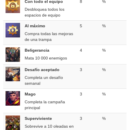
Con todo el equipo
8
%
Desbloquea todos los
espacios de equipo
Al máximo
5
%
Compra todas las mejoras
de una trampa
Beligerancia
4
%
Mata 10 000 enemigos
Desafío aceptado
3
%
Completa un desafío
semanal
Mago
3
%
Completa la campaña
principal
Superviviente
3
%
Sobrevive a 10 oleadas en