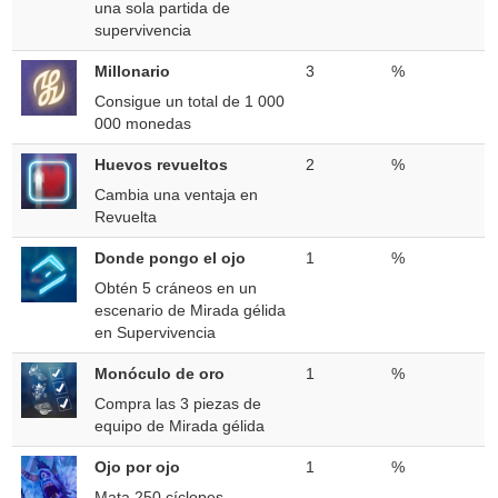
una sola partida de
supervivencia
Millonario
3
%
Consigue un total de 1 000
000 monedas
Huevos revueltos
2
%
Cambia una ventaja en
Revuelta
Donde pongo el ojo
1
%
Obtén 5 cráneos en un
escenario de Mirada gélida
en Supervivencia
Monóculo de oro
1
%
Compra las 3 piezas de
equipo de Mirada gélida
Ojo por ojo
1
%
Mata 250 cíclopes