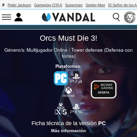
Peter Jackson
Gameplay GTA 6
Superman
Spider-Man
El Señor de los A
Orcs Must Die 3!
Género/s:
Multijugador Online
/
Tower defense (Defensa con
torres)
Plataformas:
OFERTA
Ficha técnica de la versión
PC
Más información