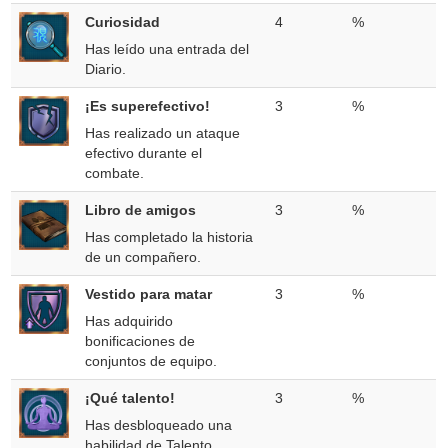
Curiosidad
4
%
Has leído una entrada del
Diario.
¡Es superefectivo!
3
%
Has realizado un ataque
efectivo durante el
combate.
Libro de amigos
3
%
Has completado la historia
de un compañero.
Vestido para matar
3
%
Has adquirido
bonificaciones de
conjuntos de equipo.
¡Qué talento!
3
%
Has desbloqueado una
habilidad de Talento.