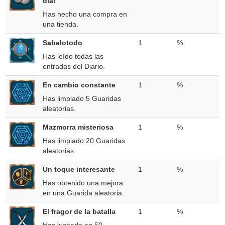
día!
Has hecho una compra en
una tienda.
Sabelotodo
1
%
Has leído todas las
entradas del Diario.
En cambio constante
1
%
Has limpiado 5 Guaridas
aleatorias.
Mazmorra misteriosa
1
%
Has limpiado 20 Guaridas
aleatorias.
Un toque interesante
1
%
Has obtenido una mejora
en una Guarida aleatoria.
El fragor de la batalla
1
%