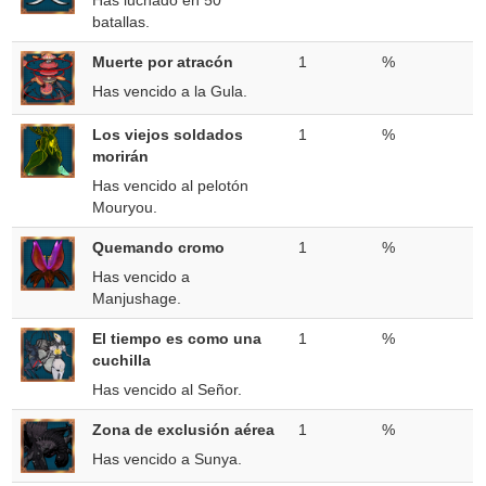
Has luchado en 50
batallas.
Muerte por atracón
1
%
Has vencido a la Gula.
Los viejos soldados
1
%
morirán
Has vencido al pelotón
Mouryou.
Quemando cromo
1
%
Has vencido a
Manjushage.
El tiempo es como una
1
%
cuchilla
Has vencido al Señor.
Zona de exclusión aérea
1
%
Has vencido a Sunya.