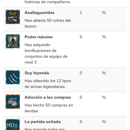
historias de compañeros.
Asaltaguaridas
1
%
Has abierto 50 cofres del
tesoro.
Poder máximo
0
%
Has adquirido
bonificaciones de
conjuntos de equipo de
nivel 3.
Soy leyenda
0
%
Has obtenido los 12 tipos
de armas legendarias.
Adicción a las compras
0
%
Has hecho 50 compras en
tiendas.
La partida soñada
0
%
Has logrado todos los