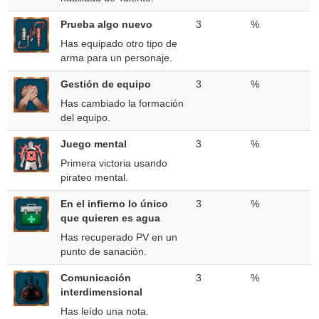
Prueba algo nuevo
3
%
Has equipado otro tipo de
arma para un personaje.
Gestión de equipo
3
%
Has cambiado la formación
del equipo.
Juego mental
3
%
Primera victoria usando
pirateo mental.
En el infierno lo único
3
%
que quieren es agua
Has recuperado PV en un
punto de sanación.
Comunicación
3
%
interdimensional
Has leído una nota.