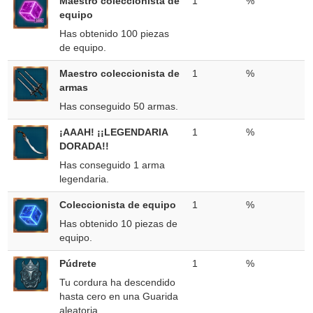
Maestro coleccionista de
1
%
equipo
Has obtenido 100 piezas
de equipo.
Maestro coleccionista de
1
%
armas
Has conseguido 50 armas.
¡AAAH! ¡¡LEGENDARIA
1
%
DORADA!!
Has conseguido 1 arma
legendaria.
Coleccionista de equipo
1
%
Has obtenido 10 piezas de
equipo.
Púdrete
1
%
Tu cordura ha descendido
hasta cero en una Guarida
aleatoria.