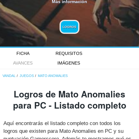
Más información
LOGROS
FICHA
REQUISITOS
AVANCES
IMÁGENES
VANDAL
JUEGOS
MATO ANOMALIES
Logros de Mato Anomalies
para PC - Listado completo
Aquí encontrarás el listado completo con todos los
logros que existen para Mato Anomalies en PC y su
puntuación Gamerscore. Además te mostramos qué es