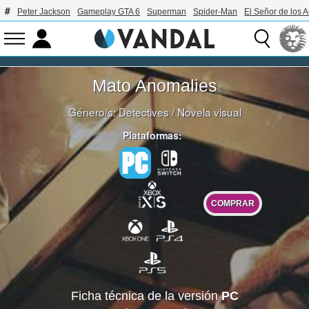
Peter Jackson
Gameplay GTA 6
Superman
Spider-Man
El Señor de los A
Mato Anomalies
Género/s:
Detectives
/
Novela visual
Plataformas:
COMPRAR
Ficha técnica de la versión
PC