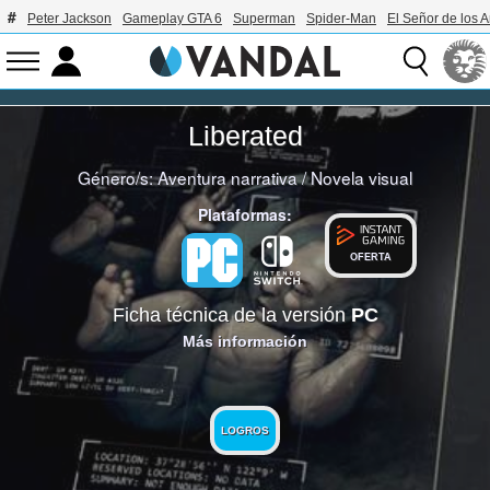
Peter Jackson
Gameplay GTA 6
Superman
Spider-Man
El Señor de los A
Liberated
Género/s:
Aventura narrativa
/
Novela visual
Plataformas:
OFERTA
Ficha técnica de la versión
PC
Más información
LOGROS