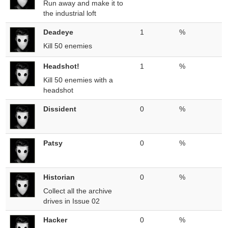
Run away and make it to
the industrial loft
Deadeye
1
%
Kill 50 enemies
Headshot!
1
%
Kill 50 enemies with a
headshot
Dissident
0
%
Patsy
0
%
Historian
0
%
Collect all the archive
drives in Issue 02
Hacker
0
%