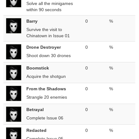
Solve all the minigames
within 90 seconds
Barry
0
%
Survive the visit to
Chinatown in Issue 01
Drone Destroyer
0
%
Shoot down 30 drones
Boomstick
0
%
Acquire the shotgun
From the Shadows
0
%
Strangle 20 enemies
Betrayal
0
%
Complete Issue 06
Redacted
0
%
Complete Issue 05