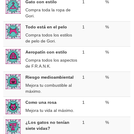
Gato con estilo
1
%
Compra toda la ropa de
Gori.
Todo está en el pelo
1
%
Compra todos los estilos
de pelo de Gori.
Aeropatín con estilo
1
%
Compra todos los aspectos
de F.R.A.N.K.
Riesgo medioambiental
1
%
Mejora tu combustible al
máximo.
Como una rosa
1
%
Mejora tu vida al máximo.
¿Los gatos no tenían
1
%
siete vidas?