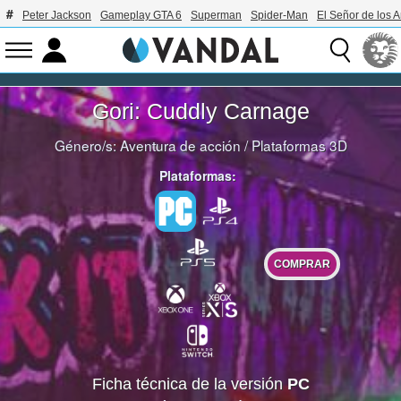
Peter Jackson
Gameplay GTA 6
Superman
Spider-Man
El Señor de los A
Gori: Cuddly Carnage
Género/s:
Aventura de acción
/
Plataformas 3D
Plataformas:
COMPRAR
Ficha técnica de la versión
PC