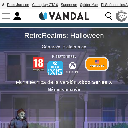
Peter Jackson
Gameplay GTA 6
Superman
Spider-Man
El Señor de los A
RetroRealms: Halloween
Género/s:
Plataformas
Plataformas:
COMPRAR
Ficha técnica de la versión
Xbox Series X
Más información