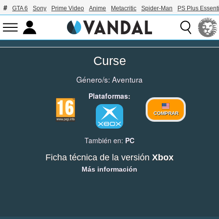
GTA 6
Sony
Prime Video
Anime
Metacritic
Spider-Man
PS Plus Essenti
Curse
Género/s:
Aventura
Plataformas:
COMPRAR
También en:
PC
Ficha técnica de la versión
Xbox
Más información