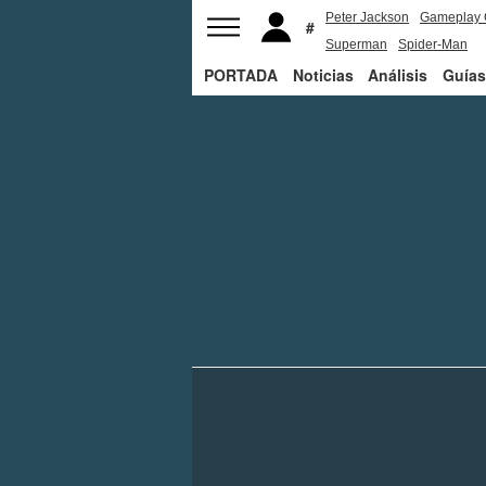
Peter Jackson
Gameplay 
Superman
Spider-Man
PORTADA
Noticias
Análisis
Guías