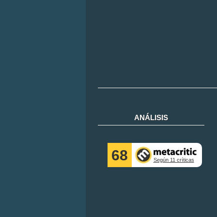
ANÁLISIS
68
Según 11 críticas