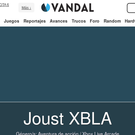
GTA 6
Más ↓
Juegos
Reportajes
Avances
Trucos
Foro
Random
Hard
Joust XBLA
Género/s:
Aventura de acción
/
Xbox Live Arcade