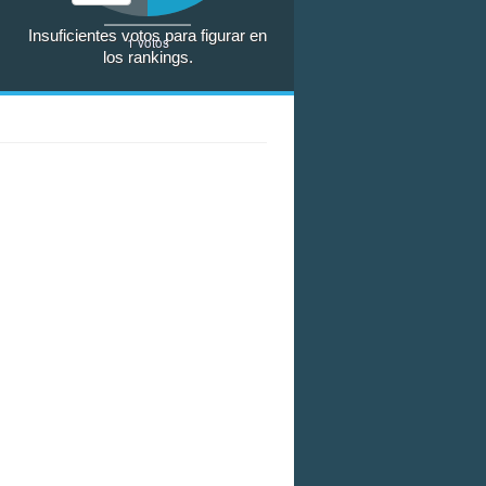
Insuficientes votos para figurar en
1
votos
los rankings.