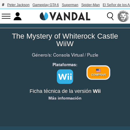
Peter Jackson
Gameplay GTA 6
Superman
Spider-Man
El Señor de los A
The Mystery of Whiterock Castle
WiiW
Género/s:
Consola Virtual
/
Puzle
Plataformas:
COMPRAR
Ficha técnica de la versión
Wii
Más información