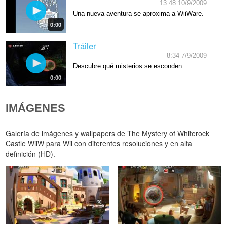
13:48 10/9/2009
Una nueva aventura se aproxima a WiiWare.
0:00
Tráiler
8:34 7/9/2009
Descubre qué misterios se esconden...
0:00
IMÁGENES
Galería de imágenes y wallpapers de The Mystery of Whiterock
Castle WiiW para Wii con diferentes resoluciones y en alta
definición (HD).