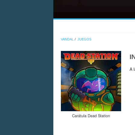
VANDAL
JUEGOS
I
A 
Carátula Dead Station