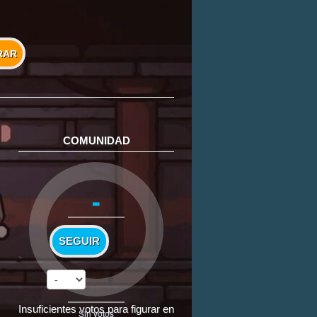
RAR
COMUNIDAD
-
SEGUIR
Insuficientes votos para figurar en
Sin votos