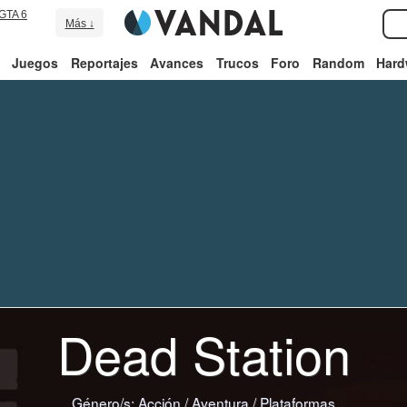
GTA 6
Más ↓
Juegos
Reportajes
Avances
Trucos
Foro
Random
Hard
Dead Station
Género/s:
Acción
/
Aventura
/
Plataformas