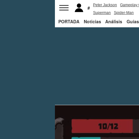
Peter Jackson
Gameplay 
Superman
Spider-Man
PORTADA
Noticias
Análisis
Guías