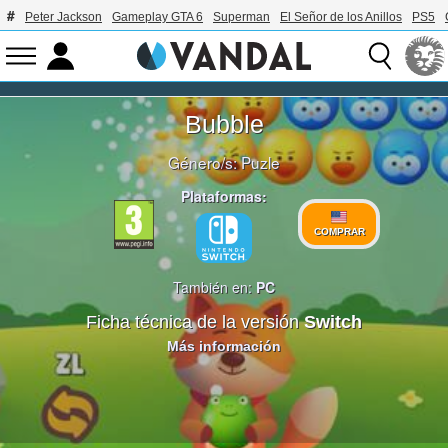
Peter Jackson
Gameplay GTA 6
Superman
El Señor de los Anillos
PS5
Bubble
Género/s:
Puzle
Plataformas:
COMPRAR
También en:
PC
Ficha técnica de la versión
Switch
Más información