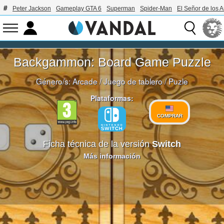
Peter Jackson
Gameplay GTA 6
Superman
Spider-Man
El Señor de los A
Backgammon: Board Game Puzzle
Género/s:
Arcade
/
Juego de tablero
/
Puzle
Plataformas:
COMPRAR
Ficha técnica de la versión
Switch
Más información