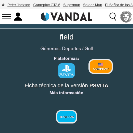
Peter Jackson
Gameplay GTA 6
Superman
Spider-Man
El Señor de los A
field
Género/s:
Deportes
/
Golf
Plataformas:
COMPRAR
Ficha técnica de la versión
PSVITA
Más información
TROFEOS