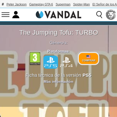
Peter Jackson
Gameplay GTA 6
Superman
Spider-Man
El Señor de los A
The Jumping Tofu: TURBO
Género/s:
Plataformas:
COMPRAR
Ficha técnica de la versión
PS5
Más información