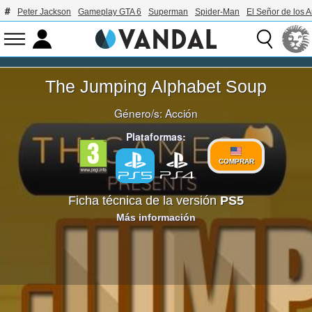
Peter Jackson
Gameplay GTA 6
Superman
Spider-Man
El Señor de los A
The Jumping Alphabet Soup
Género/s:
Acción
Plataformas:
COMPRAR
Ficha técnica de la versión
PS5
Más información