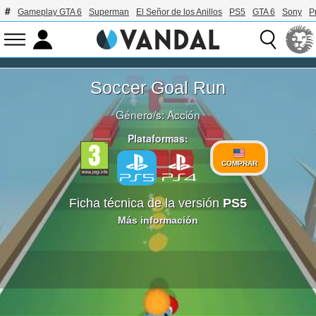
Gameplay GTA 6
Superman
El Señor de los Anillos
PS5
GTA 6
Sony
P
Soccer Goal Run
Género/s:
Acción
Plataformas:
COMPRAR
Ficha técnica de la versión
PS5
Más información