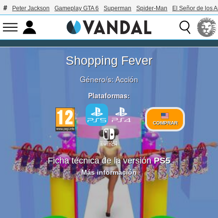
Peter Jackson
Gameplay GTA 6
Superman
Spider-Man
El Señor de los A
Shopping Fever
Género/s:
Acción
Plataformas:
COMPRAR
Ficha técnica de la versión
PS5
Más información