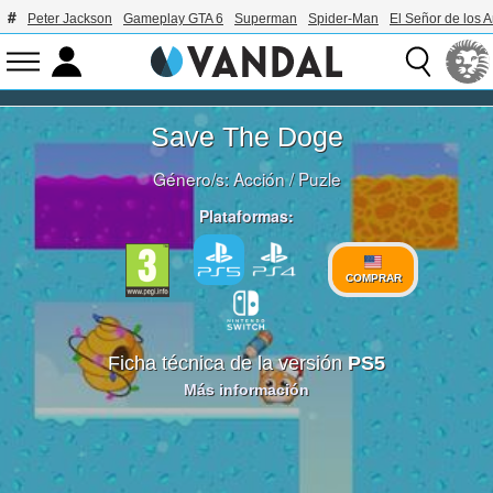
Peter Jackson
Gameplay GTA 6
Superman
Spider-Man
El Señor de los A
Save The Doge
Género/s:
Acción
/
Puzle
Plataformas:
COMPRAR
Ficha técnica de la versión
PS5
Más información