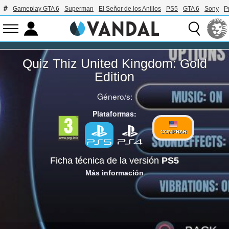
Gameplay GTA 6
Superman
El Señor de los Anillos
PS5
GTA 6
Sony
P
Quiz Thiz United Kingdom: Gold
Edition
Género/s:
Plataformas:
COMPRAR
Ficha técnica de la versión
PS5
Más información