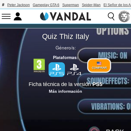
Peter Jackson
Gameplay GTA 6
Superman
Spider-Man
El Señor de los A
Quiz Thiz Italy
Género/s:
Plataformas:
COMPRAR
Ficha técnica de la versión
PS5
Más información