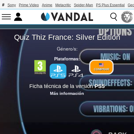
Sony
Prime Video
Anime
Metacritic
Spider-Man
PS Plus Essential
Geo
Quiz Thiz France: Silver Edition
Género/s:
Plataformas:
COMPRAR
Ficha técnica de la versión
PS5
Más información