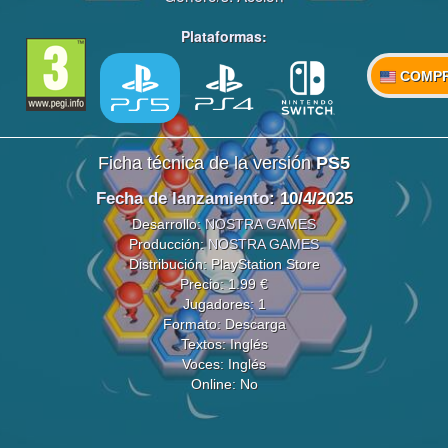
Plataformas:
COMP
Ficha técnica de la versión
PS5
Fecha de lanzamiento
: 10/4/2025
Desarrollo:
NOSTRA GAMES
Producción:
NOSTRA GAMES
Distribución: PlayStation Store
Precio: 1.99 €
Jugadores: 1
Formato: Descarga
Textos: Inglés
Voces: Inglés
Online: No