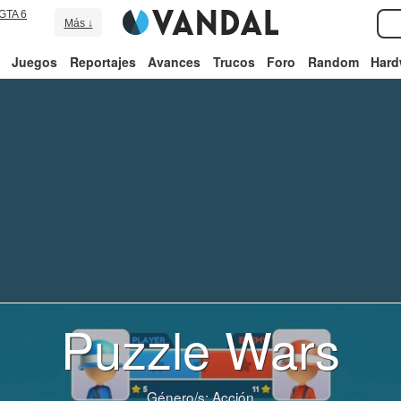
GTA 6
Más ↓
Juegos
Reportajes
Avances
Trucos
Foro
Random
Hard
Puzzle Wars
Género/s:
Acción