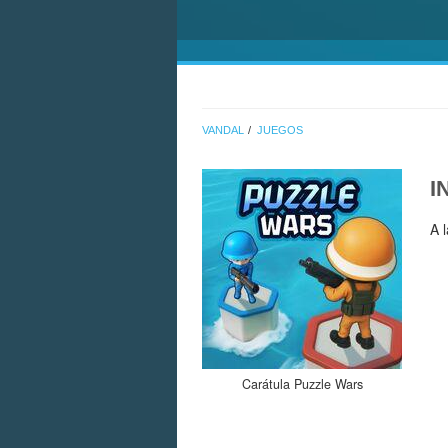
VANDAL
JUEGOS
I
A 
Carátula Puzzle Wars