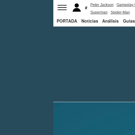
Peter Jackson
Gameplay 
Superman
Spider-Man
PORTADA
Noticias
Análisis
Guías