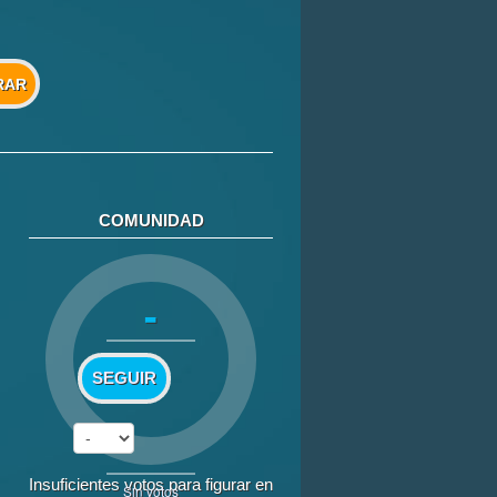
RAR
COMUNIDAD
-
SEGUIR
Insuficientes votos para figurar en
Sin votos