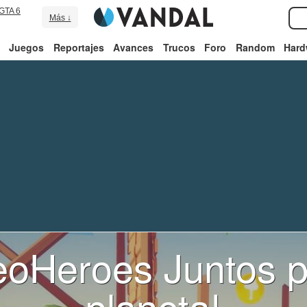
GTA 6
Más ↓
Juegos
Reportajes
Avances
Trucos
Foro
Random
Hard
oHeroes Juntos p
planeta!