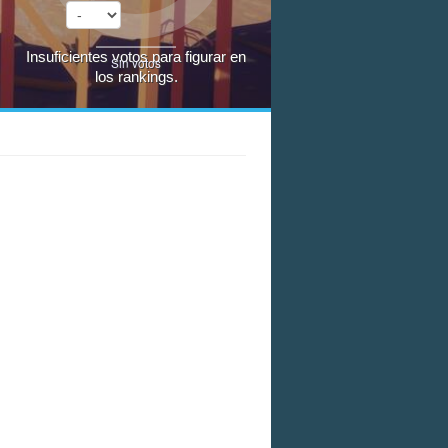
Insuficientes votos para figurar en
Sin votos
los rankings.