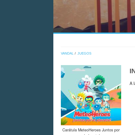
VANDAL
JUEGOS
I
A 
Carátula MeteoHeroes Juntos por