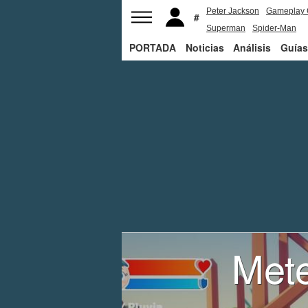
Peter Jackson
Gameplay 
Superman
Spider-Man
PORTADA
Noticias
Análisis
Guías
Mete