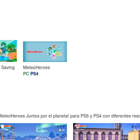
 Saving
MeteoHeroes
PC
PS4
eteoHeroes Juntos por el planeta! para PS5 y PS4 con diferentes resol