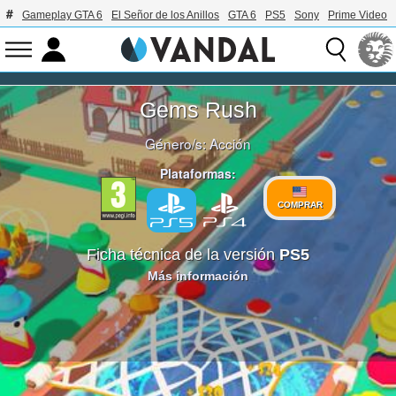
Gameplay GTA 6
El Señor de los Anillos
GTA 6
PS5
Sony
Prime Video
Gems Rush
Género/s:
Acción
Plataformas:
COMPRAR
Ficha técnica de la versión
PS5
Más información