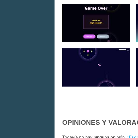
OPINIONES Y VALORA
Todavía no hay ninguna opinión.
¡Escr