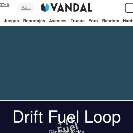
GTA 6
Más ↓
Juegos
Reportajes
Avances
Trucos
Foro
Random
Hard
Drift Fuel Loop
Género/s:
Acción