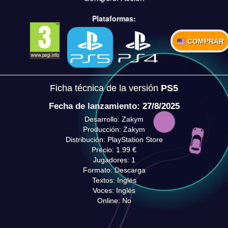
Plataformas:
COMPRAR
Ficha técnica de la versión
PS5
Fecha de lanzamiento
: 27/8/2025
Desarrollo:
Zakym
Producción:
Zakym
Distribución: PlayStation Store
Precio: 1.99 €
Jugadores: 1
Formato: Descarga
Textos: Inglés
Voces: Inglés
Online: No