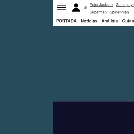
Peter Jackson
Gameplay 
Superman
Spider-Man
PORTADA
Noticias
Análisis
Guías