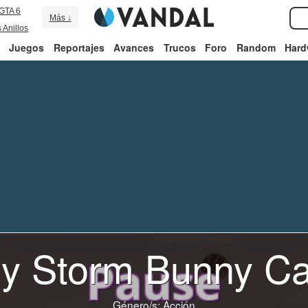
GTA 6
Más ↓
 Anillos
Juegos
Reportajes
Avances
Trucos
Foro
Random
Hard
y Storm Bunny Ca
Género/s:
Acción