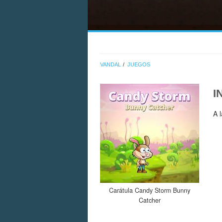
VANDAL
JUEGOS
I
A 
Carátula Candy Storm Bunny
Catcher