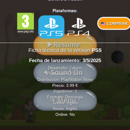
Plataformas:
COMPRAR
Ficha técnica de la versión
PS5
Fecha de lanzamiento
: 3/5/2025
Desarrollo:
Zakym
Producción:
Zakym
Distribución: PlayStation Store
Precio: 3.99 €
Jugadores: 1
Formato: Descarga
Textos: Inglés
Voces: Inglés
Online: No