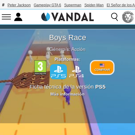
Peter Jackson
Gameplay GTA 6
Superman
Spider-Man
El Señor de los A
Boys Race
Género/s:
Acción
Plataformas:
COMPRAR
Ficha técnica de la versión
PS5
Más información