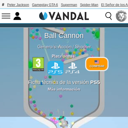
Peter Jackson
Gameplay GTA 6
Superman
Spider-Man
El Señor de los A
Ball Cannon
Género/s:
Acción
/
Shooter
Plataformas:
COMPRAR
Ficha técnica de la versión
PS5
Más información