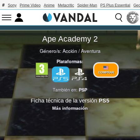
Sony
Prime Video
Anime
Metacritic
Spider-Man
PS Plus Essential
Geo
Ape Academy 2
Género/s:
Acción
/
Aventura
Plataformas:
COMPRAR
También en:
PSP
Ficha técnica de la versión
PS5
Más información